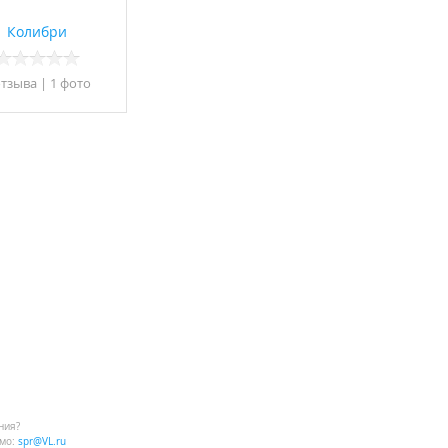
Колибри
отзывa
|
1 фото
ния?
мо:
spr@VL.ru