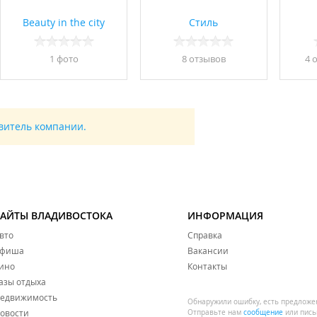
Beauty in the city
Стиль
1 фото
8 отзывов
4 
авитель компании.
САЙТЫ ВЛАДИВОСТОКА
ИНФОРМАЦИЯ
вто
Справка
фиша
Вакансии
ино
Контакты
азы отдыха
едвижимость
Обнаружили ошибку, есть предложе
овости
Отправьте нам
сообщение
или пись