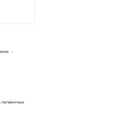
волос
и пигментных