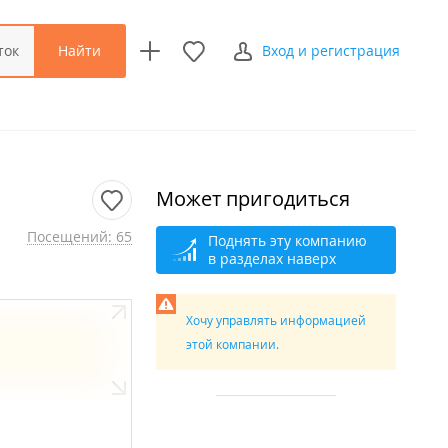
Найти
ток
Вход и регистрация
Может пригодиться
Посещений: 65
Поднять эту компанию
в разделах наверх
Хочу управлять информацией
этой компании.