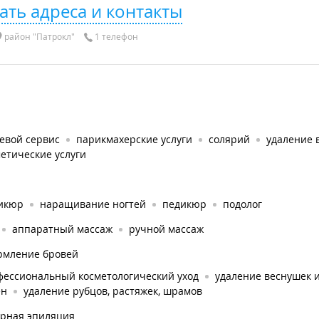
ать адреса и контакты
район "Патрокл"
1 телефон
евой сервис
парикмахерские услуги
солярий
удаление 
етические услуги
икюр
наращивание ногтей
педикюр
подолог
аппаратный массаж
ручной массаж
рмление бровей
фессиональный косметологический уход
удаление веснушек 
ен
удаление рубцов, растяжек, шрамов
ерная эпиляция