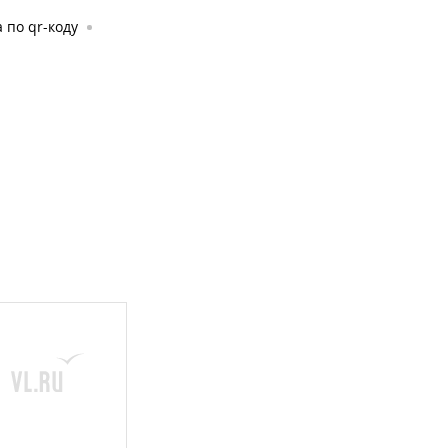
 по qr-коду