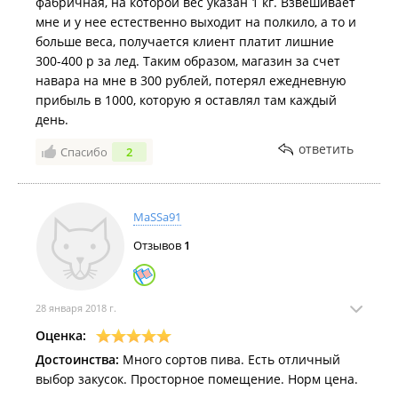
фабричная, на которой вес указан 1 кг. Взвешивает
стесняясь пичкаете покупателям, грубо говоря,
мне и у нее естественно выходит на полкило, а то и
просрочку, то далеко вы только на одном пиве не
больше веса, получается клиент платит лишние
уедите! Если вы хотите торговать только им, то
300-400 р за лед. Таким образом, магазин за счет
исключите закуски совсем, либо сведите их к
навара на мне в 300 рублей, потерял ежедневную
минимуму. Люди же не слепые, визуально могут
прибыль в 1000, которую я оставлял там каждый
отличить свежую закуску от несвежей. Один раз я
день.
так не угадала, взяла щупальца кальмара, которые
пахли кислятиной, хотя в холодильнике выглядели
ответить
Спасибо
2
съедобно, как итог, отравление, ремарка - в тот день
я не пила алкоголь. Берите пример с ваших
конкурентов, которые от вас чуть дальше находятся,
MaSSa91
там продукция всегда свежая, даже та самая
пресловутая нерка в масле.
Отзывов
1
28 января 2018 г.
Оценка:
Достоинства:
Много сортов пива. Есть отличный
выбор закусок. Просторное помещение. Норм цена.