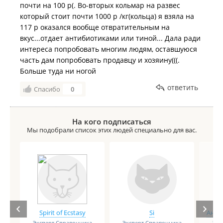
почти на 100 р(. Во-вторых кольмар на развес
который стоит почти 1000 р /кг(кольца) я взяла на
117 р оказался вообще отвратительным на
вкус...отдает антибиотиками или тиной... Дала ради
интереса попробовать многим людям, оставшуюся
часть дам попробовать продавцу и хозяину(((.
Больше туда ни ногой
ответить
Спасибо
0
На кого подписаться
Мы подобрали список этих людей специально для вас.
Spirit of Ecstasy
Si
Анге
Эксперт Справочника
Эксперт Справочника
Экс