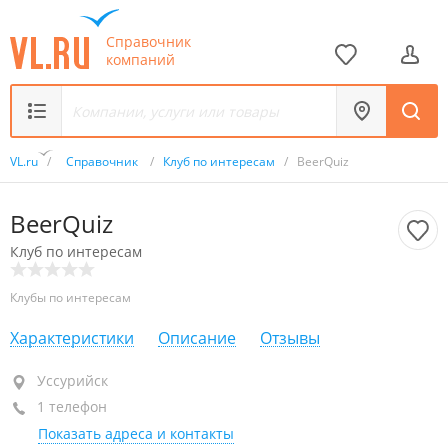
Справочник
компаний
VL.ru
/
Справочник
/
Клуб по интересам
/
BeerQuiz
BeerQuiz
Клуб по интересам
Клубы по интересам
Характеристики
Описание
Отзывы
Уссурийск
Уссурийск
1 телефон
+7 902 061-16-33
Показать адреса и контакты
сегодня закрыто