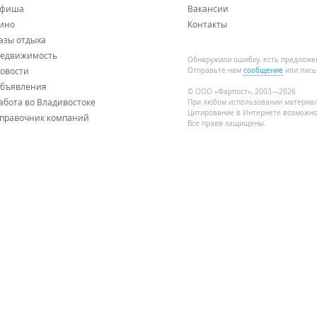
фиша
Вакансии
ино
Контакты
азы отдыха
едвижимость
Обнаружили ошибку, есть предложе
овости
Отправьте нам
сообщение
или пись
бъявления
© ООО «Фарпост», 2003—2026
абота во Владивостоке
При любом использовании материа
Цитирование в Интернете возможно
правочник компаний
Все права защищены.