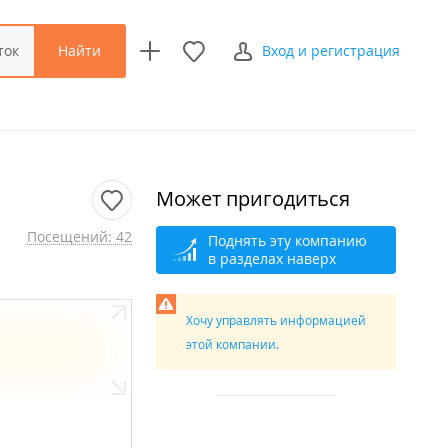
Найти
ток
Вход и регистрация
Может пригодиться
Посещений: 42
Поднять эту компанию
в разделах наверх
Хочу управлять информацией
этой компании.