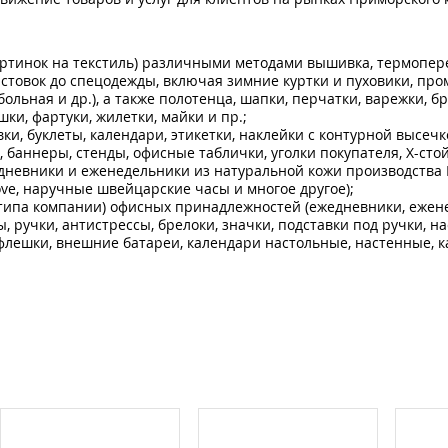
артинок на текстиль) различными методами вышивка, термопер
олстовок до спецодежды, включая зимние куртки и пуховики, про
ольная и др.), а также полотенца, шапки, перчатки, варежки, б
шки, фартуки, жилетки, майки и пр.;
и, буклеты, календари, этикетки, наклейки с контурной высечк
 баннеры, стенды, офисные таблички, уголки покупателя, Х-стой
дневники и еженедельники из натуральной кожи производства 
ve, наручные швейцарские часы и многое другое);
типа компании) офисных принадлежностей (ежедневники, ежен
, ручки, антистрессы, брелоки, значки, подставки под ручки, н
 флешки, внешние батареи, календари настольные, настенные, 
;
ня, так и промо сегмента (брендированная дизайнерская упаков
и, тематические сувениры к праздникам);
ты, плакетки, вымпелы тканевые/бумажные, кубки, медали, зна
жные);
продукции (столовые приборы, посуда) из металла, дерева, пл
чать;