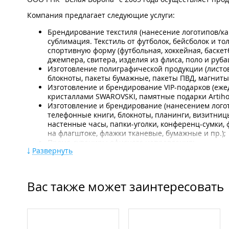
Компания предлагает следующие услуги:
Брендирование текстиля (нанесение логотипов/к
сублимация. Текстиль от футболок, бейсболок и т
спортивную форму (футбольная, хоккейная, баскетб
джемпера, свитера, изделия из флиса, поло и руба
Изготовление полиграфической продукции (листовк
блокноты, пакеты бумажные, пакеты ПВД, магниты,
Изготовление и брендирование VIP-подарков (еже
кристаллами SWAROVSKI, памятные подарки Artiho
Изготовление и брендирование (нанесением лого
телефонные книги, блокноты, планинги, визитницы
настенные часы, папки-уголки, конференц-сумки,
на флагштоке, флажки тканевые, бумажные и пр.);
Промо-сувениры офисного направления;
Развернуть
Разработка фирменного стиля компании, логотипа
POS-материалы - разработка и изготовление;
Изготовление сувенирной продукции, как VIP уров
корпоративные сувениры, офисные принадлежност
Вас также может заинтересовать
Наградная продукция (VIP-награды, наградные лен
дипломы, флаги на древке, флажки тканевые, бума
Брендирование (нанесение логотипа) сувенирной 
методами - сублимация, гравировк­а, тампонная пе
Наружная реклама.