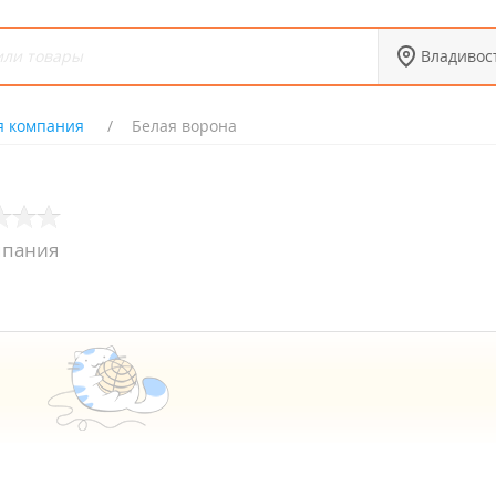
Владивос
я компания
Белая ворона
мпания