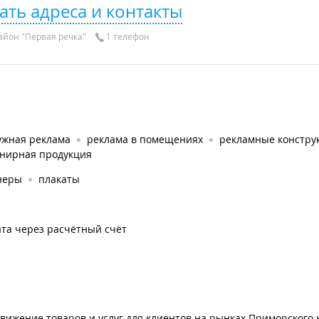
ать адреса и контакты
айон "Первая речка"
1 телефон
ужная реклама
реклама в помещениях
рекламные констру
енирная продукция
неры
плакаты
та через расчётный счёт
вижение товаров и услуг для клиентов на рынках Приморского 