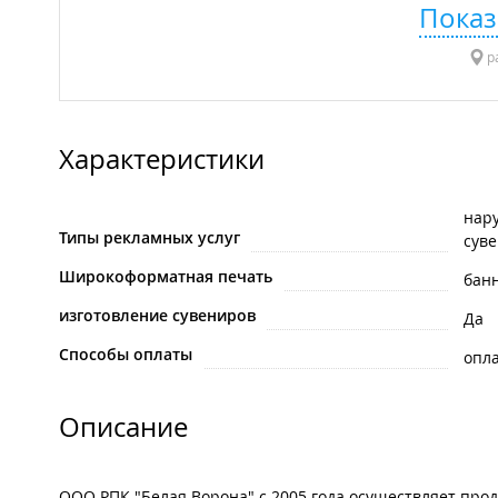
Показ
р
Характеристики
нар
Типы рекламных услуг
сув
Широкоформатная печать
бан
изготовление сувениров
Да
Способы оплаты
опла
Описание
ООО РПК "Белая Ворона" с 2005 года осуществляет прод