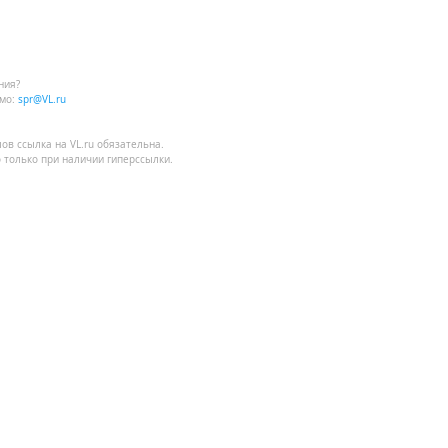
ния?
мо:
spr@VL.ru
лов
ссылка на VL.ru
обязательна.
 только при наличии гиперссылки.