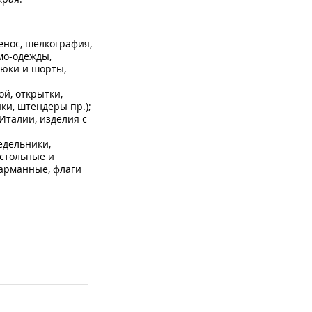
енос, шелкография,
мо-одежды,
рюки и шорты,
ой, открытки,
ки, штендеры пр.);
Италии, изделия с
едельники,
астольные и
карманные, флаги
ка,
чки, наградные
астика, различными