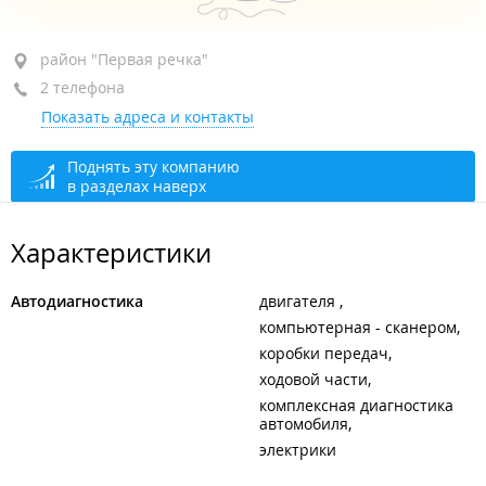
район "Первая речка", пр-т Красного Знамени, 10
район "Первая речка"
2 телефона
1-й этаж
Показать адреса и контакты
+7 (423) 267-95-55
+7 902 484-95-55
Поднять эту компанию
в разделах наверх
сегодня закрыто
Характеристики
Автодиагностика
двигателя
компьютерная - сканером
коробки передач
ходовой части
комплексная диагностика
автомобиля
электрики