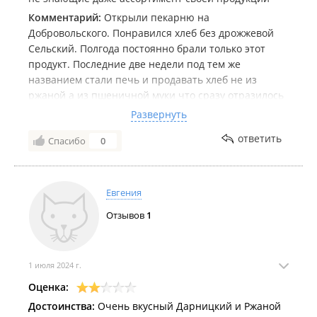
Комментарий:
Открыли пекарню на
Добровольского. Понравился хлеб без дрожжевой
Сельский. Полгода постоянно брали только этот
продукт. Последние две недели под тем же
названием стали печь и продавать хлеб не из
ржаной а из пшеничной муки что сразу отразилось
и на цвете и на вкусе хлеба. Надувательство не
Развернуть
лучший способ привлечь новых и сохранить
ответить
Спасибо
0
постоянных клиентов
Евгения
Отзывов
1
1 июля 2024 г.
Оценка:
Достоинства:
Очень вкусный Дарницкий и Ржаной