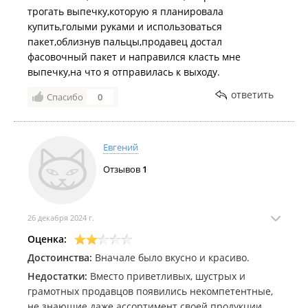
трогать выпечку,которую я планировала
купить,голыми руками и использоваться
пакет,облизнув пальцы,продавец достал
фасовочный пакет и направился класть мне
выпечку,на что я отправилась к выходу.
ответить
Спасибо
0
Евгений
Отзывов
1
26 декабря 2024 г.
Оценка:
Достоинства:
Вначале было вкусно и красиво.
Недостатки:
Вместо приветливых, шустрых и
грамотных продавцов появились некомпетентные,
не знающие даже ассортимент своей продукции