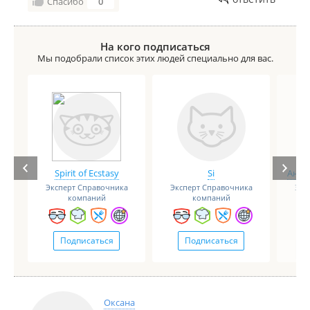
Спасибо
0
На кого подписаться
Мы подобрали список этих людей специально для вас.
Spirit of Ecstasy
Si
Анге
Эксперт Справочника
Эксперт Справочника
Экс
компаний
компаний
Подписаться
Подписаться
Оксана