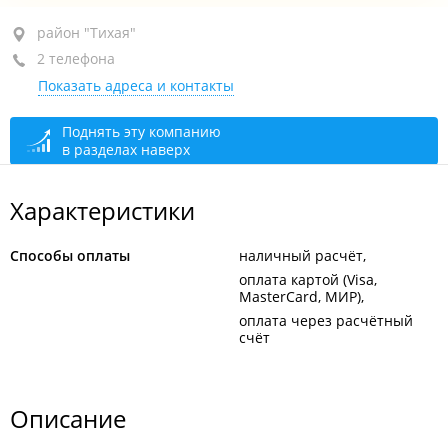
район "Тихая", ул. Добровольского, 5А
район "Тихая"
2 телефона
+7 924 238-69-36
Показать адреса и контакты
+7 914 791-70-27
открыто: 09:00–20:00
Поднять эту компанию
в разделах наверх
Характеристики
Способы оплаты
наличный расчёт
оплата картой (Visa,
MasterCard, МИР)
оплата через расчётный
счёт
Описание