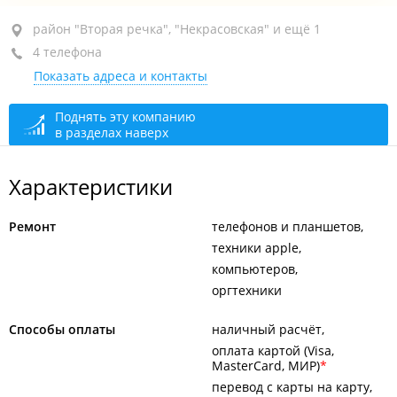
район "Вторая речка", пр-т 100-летия Владивостока,
район "Вторая речка", "Некрасовская" и ещё 1
150В
4 телефона
Показать адреса и контакты
ТК "Заря", 2-й этаж, напротив магазина "Чудодей"
+7 950 295-55-55
Поднять эту компанию
в разделах наверх
закрыто, откроется в 10:00
Характеристики
Ремонт
телефонов и планшетов
техники apple
компьютеров
оргтехники
Способы оплаты
наличный расчёт
оплата картой (Visa,
MasterCard, МИР)
перевод с карты на карту