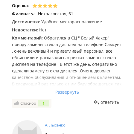
Оценка:
Филиал:
ул. Некрасовская, 61
Достоинства:
Удобное месторасположение
Недостатки:
Нет
Комментарий:
Обратился в СЦ " Белый Хакер"
поводу замены стекла дисплея на телефоне Самсунг
, очень вежливый и приветливый персонал, всё
объяснили и расказались о рисках замены стекла
дисплея на телефоне . В этот же день, оперативно
сделали замену стекла дисплея .Очень доволен
качеством обслуживания и отношением к клиентам.
В следующий раз только к ним буду обращаться, так
как есть опыт обращения в другие сервисные
Развернуть
центры. Однозначно рекомендую и желаю
ответить
Спасибо
1
дальнейшего им процветания ! Благодарю 🤝
А. Лысенко