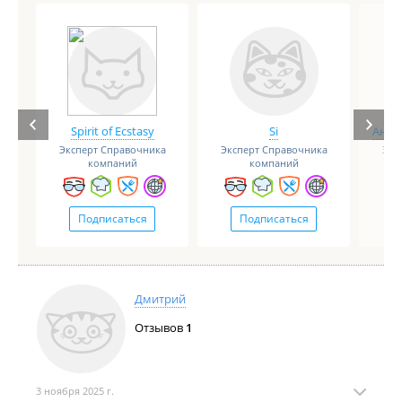
Spirit of Ecstasy
Si
Анге
Эксперт Справочника
Эксперт Справочника
Экс
компаний
компаний
Подписаться
Подписаться
Дмитрий
Отзывов
1
3 ноября 2025 г.