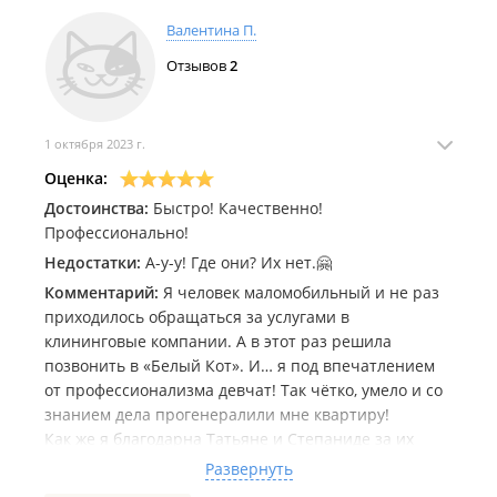
Валентина П.
Отзывов
2
1 октября 2023 г.
Оценка:
Достоинства:
Быстро! Качественно!
Профессионально!
Недостатки:
А-у-у! Где они? Их нет.🤗
Комментарий:
Я человек маломобильный и не раз
приходилось обращаться за услугами в
клининговые компании. А в этот раз решила
позвонить в «Белый Кот». И… я под впечатлением
от профессионализма девчат! Так чётко, умело и со
знанием дела прогенералили мне квартиру!
Как же я благодарна Татьяне и Степаниде за их
нелёгкий и благородный труд, от которого у меня
Развернуть
ещё долго будет хорошее настроение!