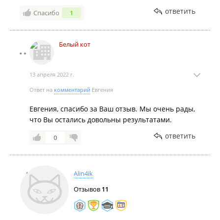
умение. Работу сделала быстро и качественно! Для
ответить
Спасибо
1
нашей семьи это было первое обращение в данную
компанию, но точно не последнее! Остались
довольны, рекомендую!
Белый кот
13 апреля 2022 г.
Ответ на
комментарий
Евгения
Евгения, спасибо за Ваш отзыв. Мы очень рады,
что Вы остались довольны результатами.
ответить
0
Alin4ik
Отзывов
11