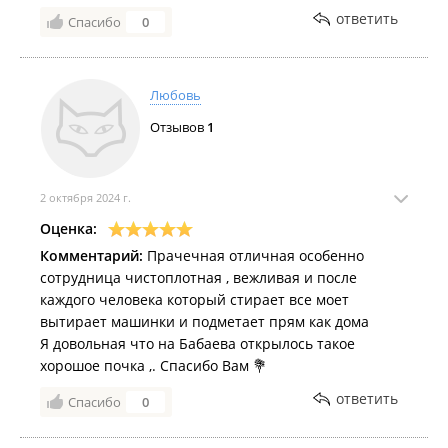
что в таких местах применяют только с
ответить
Спасибо
0
нетральными запахами, а всё остальное по
желанию клиента....
Любовь
Отзывов
1
2 октября 2024 г.
Оценка:
Комментарий:
Прачечная отличная особенно
сотрудница чистоплотная , вежливая и после
каждого человека который стирает все моет
вытирает машинки и подметает прям как дома
Я довольная что на Бабаева открылось такое
хорошое почка ,. Спасибо Вам 💐
ответить
Спасибо
0