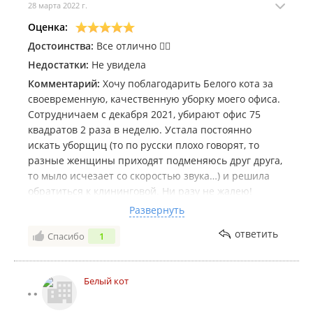
28 марта 2022 г.
Оценка:
Достоинства:
Все отлично 👍🏼
Недостатки:
Не увидела
Комментарий:
Хочу поблагодарить Белого кота за
своевременную, качественную уборку моего офиса.
Сотрудничаем с декабря 2021, убирают офис 75
квадратов 2 раза в неделю. Устала постоянно
искать уборщиц (то по русски плохо говорят, то
разные женщины приходят подменяюсь друг друга,
то мыло исчезает со скоростью звука…) и решила
обратиться к клининговой. Ни разу не жалею!
Всегда чисто, никаких нареканий, не надо покупать
Развернуть
расходники и париться с поиском персонала.
ответить
Спасибо
1
Спасибо Марине и менеджеру Кристине.
Белый кот