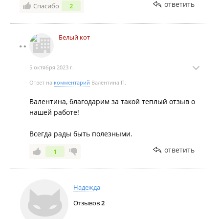
ответить
Спасибо
2
И для себя я решила, что обращусь в эту компанию
ещё не раз.
СПАСИБО ОГРОМНОЕ!!!
Белый кот
5 октября 2023 г.
Ответ на
комментарий
Валентина П.
Валентина, благодарим за такой теплый отзыв о
нашей работе!
Всегда рады быть полезными.
ответить
1
Надежда
Отзывов
2