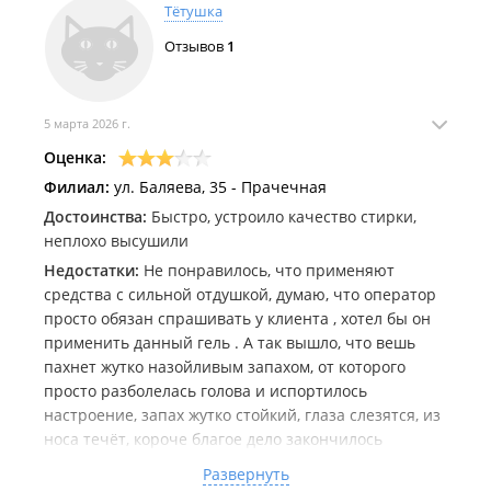
Тётушка
Отзывов
1
5 марта 2026 г.
Оценка:
Филиал:
ул. Баляева, 35 - Прачечная
Достоинства:
Быстро, устроило качество стирки,
неплохо высушили
Недостатки:
Не понравилось, что применяют
средства с сильной отдушкой, думаю, что оператор
просто обязан спрашивать у клиента , хотел бы он
применить данный гель . А так вышло, что вешь
пахнет жутко назойливым запахом, от которого
просто разболелась голова и испортилось
настроение, запах жутко стойкий, глаза слезятся, из
носа течёт, короче благое дело закончилось
аллергией. Может я и сама виновата, надо было
Развернуть
заранее спросить о средстве, но я честно думала,