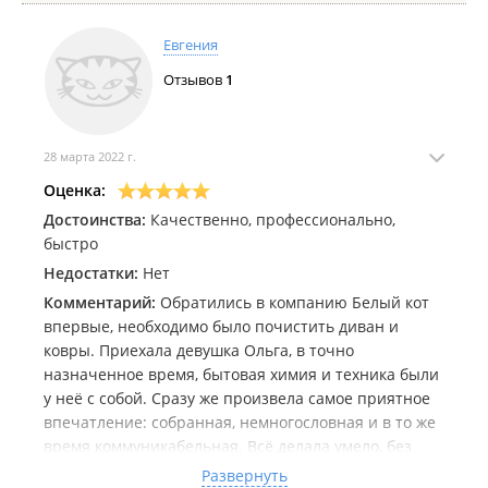
Евгения
Отзывов
1
28 марта 2022 г.
Оценка:
Достоинства:
Качественно, профессионально,
быстро
Недостатки:
Нет
Комментарий:
Обратились в компанию Белый кот
впервые, необходимо было почистить диван и
ковры. Приехала девушка Ольга, в точно
назначенное время, бытовая химия и техника были
у неё с собой. Сразу же произвела самое приятное
впечатление: собранная, немногословная и в то же
время коммуникабельная. Всё делала умело, без
лишних движений, очевидно, что есть опыт и
Развернуть