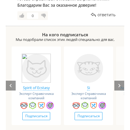
Благодарим Вас за оказанное доверие!
ответить
0
На кого подписаться
Мы подобрали список этих людей специально для вас.
Spirit of Ecstasy
Si
Анге
Эксперт Справочника
Эксперт Справочника
Экс
компаний
компаний
Подписаться
Подписаться