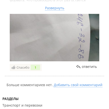
формата. Что произошло в этот раз остаётся
загадкой. Не компитентный персонал. После такого
Развернуть
нет желания возвращаться в этот магазин. Надеюсь
руководство увидит этот отзыв и примет меры. Фото
номера ниже.
ответить
Спасибо
1
Больше комментариев нет.
Добавить свой комментарий
РАЗДЕЛЫ
Транспорт и перевозки