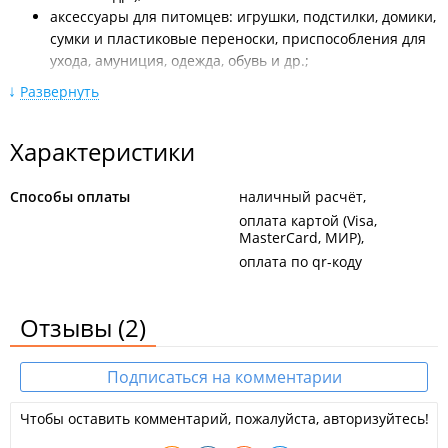
аксессуары для питомцев: игрушки, подстилки, домики,
сумки и пластиковые переноски, приспособления для
ухода, амуниция, одежда, обувь и др.;
ветеринарные препараты для животных.
Развернуть
Услуги доставки:
Характеристики
Доставка заказов общей стоимостью 1499 руб. и более
- бесплатно, стоимость доставки уточнять по телефону;
Дни доставки для г. Уссурийска - вторник и четверг;
Способы оплаты
наличный расчёт
Возможен самовывоз из любого магазина сети
оплата картой (Visa,
зоомаркетов "Белый Кролик" во
MasterCard, МИР)
Владивостоке, Артёме и Находке;
оплата по qr-коду
Оплаченные заказы собираются в тот же день или в
течении суток после оплаты, в зависимости от
Отзывы
(2)
наличия товара.
Подписаться на комментарии
Чтобы оставить комментарий, пожалуйста, авторизуйтесь!