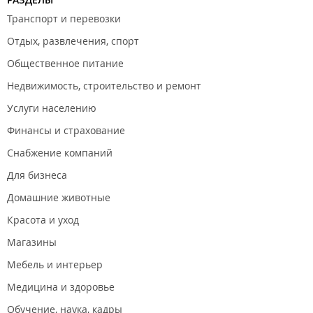
собираются в тот же день или в течении суток после оплаты,
Транспорт и перевозки
в зависимости от наличия товара.
Отдых, развлечения, спорт
Филиалы находятся в ТЦ "
Эгершельд
", ТД "
Славянский
", ТЦ
"
Общественное питание
Первореченский
", ТЦ "
Ладыгина
", ТРЦ "
Дружба
", ТЦ
"
Диомид
", ТД "
Зеркальный
", ТЦ "
Формат
", ТРЦ "
Авиатор
", ТК
Недвижимость, строительство и ремонт
"
Заря
".
Услуги населению
ООО "Зооград".
Финансы и страхование
Снабжение компаний
Для бизнеса
Домашние животные
Красота и уход
Магазины
Мебель и интерьер
Медицина и здоровье
Обучение, наука, кадры