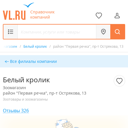
Справочник
компаний
оомагазин
/
Белый кролик
/
район "Первая речка", пр-т Острякова, 13
Все филиалы компании
Белый кролик
Зоомагазин
район "Первая речка", пр-т Острякова, 13
Зоотовары и зоомагазины
Отзывы 326