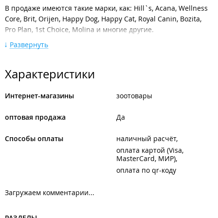
В продаже имеются такие марки, как: Hill`s, Acana, Wellness
Core, Brit, Orijen, Happy Dog, Happy Cat, Royal Canin, Bozita,
Pro Plan, 1st Choice, Molina и многие другие.
Развернуть
Широкий выбор аксессуаров для питомцев: игрушки,
подстилки, домики, сумки и пластиковые переноски,
приспособления для ухода, амуниция, одежда и обувь и
Характеристики
другое.
Более 10 000 наименований сухих и влажных кормов,
Интернет-магазины
зоотовары
ветеринарных препаратов, всевозможных лакомств, средств
по уходу и содержанию домашних животных, а также мисок,
оптовая продажа
Да
лежанок, когтеточек, игрушек и т. д.
Способы оплаты
наличный расчёт
Весь товар находится на складах компании.
оплата картой (Visa,
Возможен самовывоз из любого магазина сети зоомаркетов
MasterCard, МИР)
"Белый Кролик" во Владивостоке, Артёме, Уссурийске и
оплата по qr-коду
Находке.
Загружаем комментарии...
При выборе услуги "Самовывоз", заказ должен быть оплачен
через сайт перед отправкой на пункт выдачи, сумма заказа
должна быть не менее 1000 руб. Оплаченные заказы
РАЗДЕЛЫ