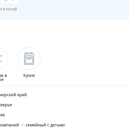
 6 гостей
ва в
Кухня
ре
морский край
озерье
няя
 компаний
семейный с детьми