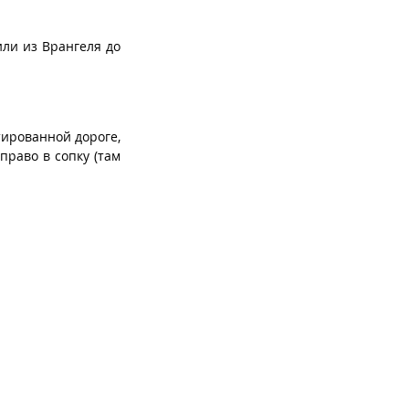
или из Врангеля до
тированной дороге,
право в сопку (там