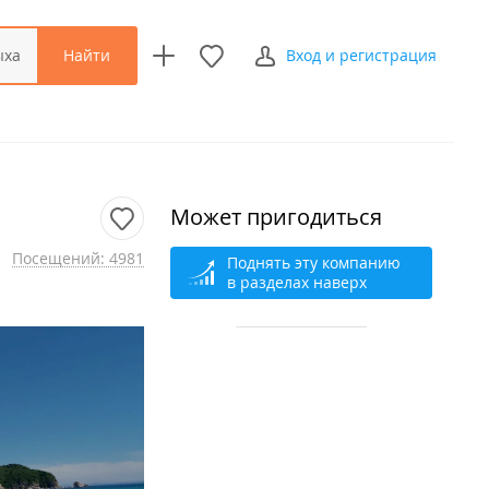
Найти
ыха
Вход и регистрация
Может пригодиться
Посещений: 4981
Поднять эту компанию
в разделах наверх