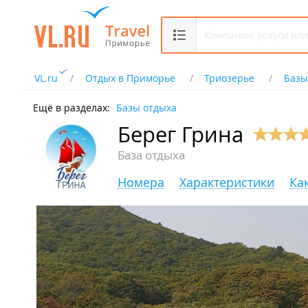
VL.ru
Отдых в Приморье
Триозерье
Базы
Ещё в разделах:
Базы отдыха
Берег Грина
База отдыха
Номера
Характеристики
Ка