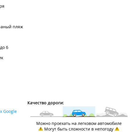
ря
чаный пляж
 до 6
ик
Качество дороги:
х Google
Можно проехать на легковом автомобиле
Могут быть сложности в непогоду