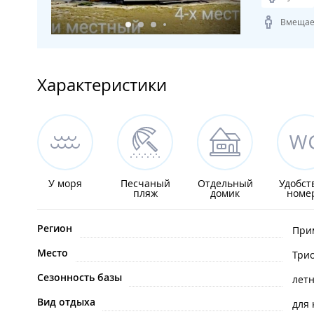
Вмещает
Характеристики
У моря
Песчаный
Отдельный
Удобст
пляж
домик
номе
Регион
При
Место
Три
Сезонность базы
лет
Вид отдыха
для