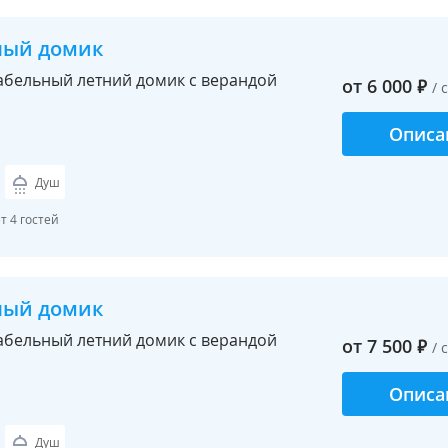
ный домик
бельный летний домик с верандой
от
6 000
₽
/ 
Описа
Душ
 4 гостей
ный домик
бельный летний домик с верандой
от
7 500
₽
/ 
Описа
Душ