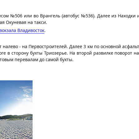
бусом №506 или во Врангель (автобус №536). Далее из Находки 
ая Окуневая на такси.
вокзала Владивосток
.
т налево - на Первостроителей. Далее 3 км по основной асфаль
оге в сторону бухты Триозерье. На второй развилке поворот на
унтовым перевалам до самой бухты.