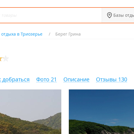
Базы отд
 отдыха в Триозерье
Берег Грина
к добраться
Фото 21
Описание
Отзывы 130