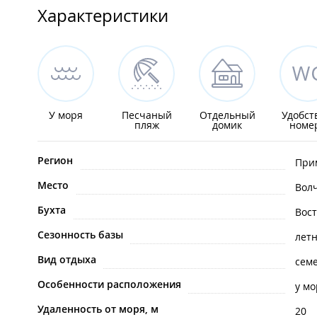
Характеристики
У моря
Песчаный
Отдельный
Удобст
пляж
домик
номе
Регион
При
Место
Вол
Бухта
Вост
Сезонность базы
лет
Вид отдыха
сем
Особенности расположения
у мо
Удаленность от моря, м
20