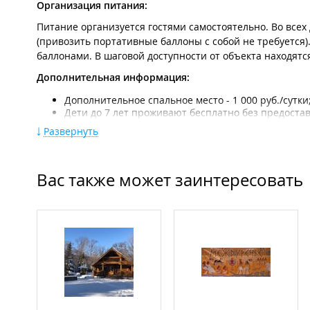
Организация питания:
Питание организуется гостями самостоятельно. Во всех
(привозить портативные баллоны с собой не требуется
баллонами. В шаговой доступности от объекта находят
Дополнительная информация:
Дополнительное спальное место - 1 000 руб./сутки
Дети до 7 лет проживают бесплатно без предостав
Минимальный срок бронирования: от 3-5 суток (п
Развернуть
На территории:
Душевые кабины с горячей водой;
Вас также может заинтересовать
Благоустроенные туалеты;
Раковины для умывания и мытья посуды между ря
Парковка;
Детская площадка;
Беседки;
Мангалы.
Правила:
Ограничения: объект ориентирован на размеренн
употребление алкоголя на территории не допуска