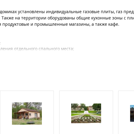
 домиках установлены индивидуальные газовые плиты, газ пред
). Также на территории оборудованы общие кухонные зоны с пл
ся продуктовые и промышленные магазины, а также кафе.
;
ления отдельного спального места;
о договоренности с администратором).
дами домиков;
ый семейный отдых с детьми. Шумные компании, громкая муз
ются;