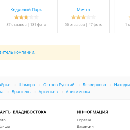
зможно исключительно по предварительному согласованию с
Кедровый Парк
Мечта
в сфере туристской индустрии
.
87 отзывов
|
181 фото
56 отзывов
|
47 фото
1 
авитель компании.
зёрье
Шамора
Остров Русский
Безверхово
Находк
на
Врангель
Арсеньев
Анисимовка
САЙТЫ ВЛАДИВОСТОКА
ИНФОРМАЦИЯ
вто
Справка
фиша
Вакансии