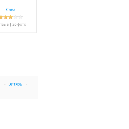
 администрацией.
Сава
отзыв
|
26 фото
а
Витязь