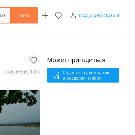
Найти
ыха
Вход и регистрация
Может пригодиться
Посещений: 1338
Поднять эту компанию
в разделах наверх