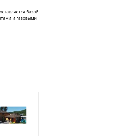
оставляется базой
итами и газовыми
ыка и чрезмерное