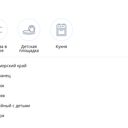
ва в
Детская
Кухня
ре
площадка
морский край
чанец
ок
няя
ейный с детьми
ря