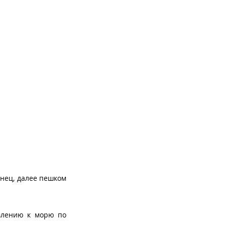
анец, далее пешком
авлению к морю по