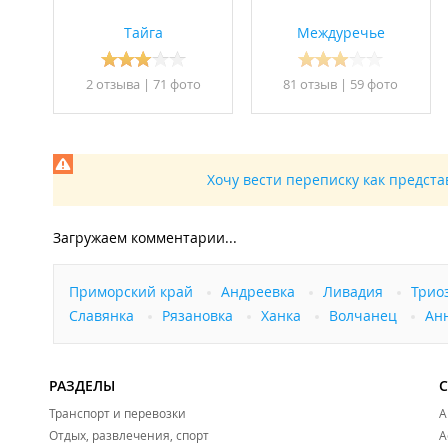
Питомцы: размещение с домашними животными во
Тайга
Междуречье
ИП Тен С. Я.
База отдыха в
Едином реестре объектов классификации 
2 отзывa
|
71 фото
81 отзыв
|
59 фото
Хочу вести переписку как предст
Загружаем комментарии...
Приморский край
Андреевка
Ливадия
Трио
Славянка
Рязановка
Ханка
Волчанец
Ан
РАЗДЕЛЫ
Транспорт и перевозки
А
Отдых, развлечения, спорт
А