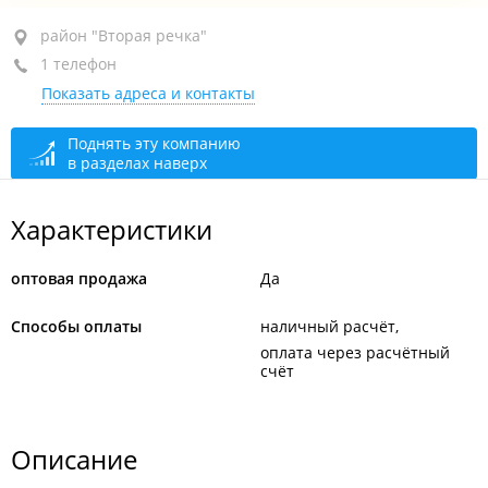
район "Вторая речка", ул. Татарская, 1 стр. 3
район "Вторая речка"
1 телефон
оф. 214
Показать адреса и контакты
+7 (423) 265-18-58
сегодня закрыто
Поднять эту компанию
в разделах наверх
Характеристики
оптовая продажа
Да
Способы оплаты
наличный расчёт
оплата через расчётный
счёт
Описание