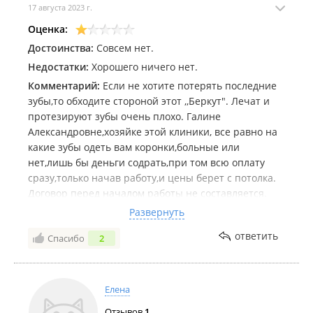
17 августа 2023 г.
Оценка:
Достоинства:
Совсем нет.
Недостатки:
Хорошего ничего нет.
Комментарий:
Если не хотите потерять последние
зубы,то обходите стороной этот ,,Беркут". Лечат и
протезируют зубы очень плохо. Галине
Александровне,хозяйке этой клиники, все равно на
какие зубы одеть вам коронки,больные или
нет,лишь бы деньги содрать,при том всю оплату
сразу,только начав работу,и цены берет с потолка.
Договор перед началом работы не составляется.
Снимки зубов перед протезированием Галина
Развернуть
Александровна не считает нужным делать.
ответить
Спасибо
2
Стоматологи в этой клинике отвратительные,два
зуба лечил,один сейчас удалил,так как плохо
вылечили,и уже лечению не подлежит, а два не
знаю,как обойдется, удалять или лечить,так как тоже
Елена
воспаление,но два года назад я их тоже у них лечил.
Отзывов
1