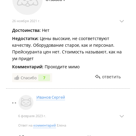
И сейчас всё что я у них протезировал два года
назад надо переделывать. Деньги выкинул только.
Сейчас протезирую в хорошей клинике,с
современным оборудованием и хорошими
26 ноября 2021 г.
специалистами,и на удивление цены ниже чем в
Достоинства:
Нет
этом ,,Беркуте"!
Недостатки:
Цены высокие, не соответствуют
качеству. Оборудование старое, как и персонал.
Прейскуранта цен нет. Стоимость называют, как на
ум придет
Комментарий:
Проходите мимо
ответить
Спасибо
7
Иванов Сергей
6 февраля 2023 г.
Ответ на
комментарий
Елена