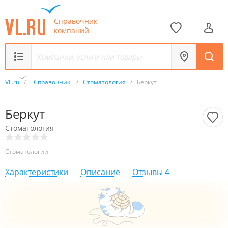
Справочник
компаний
VL.ru
/
Справочник
/
Стоматология
/
Беркут
Беркут
Стоматология
Стоматологии
Характеристики
Описание
Отзывы
4