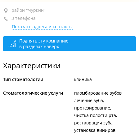
район "Чуркин", ул. Черемуховая, 22
район "Чуркин"
3 телефона
1-й этаж
Показать адреса и контакты
+7 (423) 227-02-34
+7 (423) 248-03-33
Поднять эту компанию
в разделах наверх
+7 950 299-03-33
открыто: 09:00–18:00
Характеристики
Тип стоматологии
клиника
Стоматологические услуги
пломбирование зубов
лечение зуба
протезирование
чистка полости рта
реставрация зуба
установка виниров