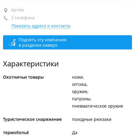
Артём, ул. Пограничная, 5/1
Артём
2 телефона
ТЦ "Визит", цокольный этаж
Показать адреса и контакты
+7 908 998-81-48
открыто: 09:00–18:00
Поднять эту компанию
в разделах наверх
Характеристики
Охотничьи товары
ножи
оптика
оружие
патроны
пневматическое оружие
Туристическое снаряжение
походные рюкзаки
термобельё
Да