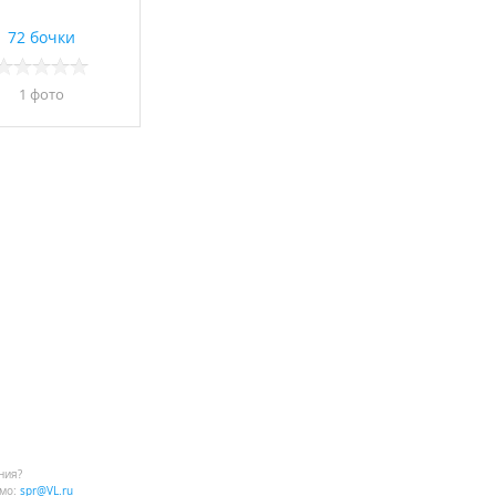
72 бочки
1 фото
ния?
мо:
spr@VL.ru