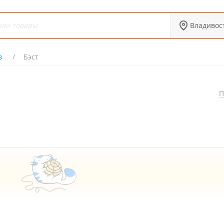
Владивос
в
Бэст
П