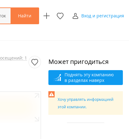
Найти
ток
Вход и регистрация
осещений: 1
Может пригодиться
Поднять эту компанию
в разделах наверх
Хочу управлять информацией
этой компании.