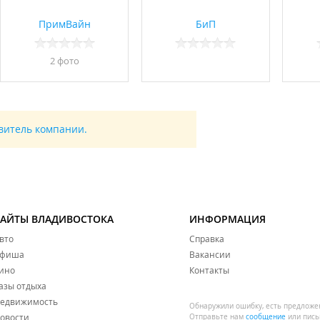
ПримВайн
БиП
2 фото
авитель компании.
САЙТЫ ВЛАДИВОСТОКА
ИНФОРМАЦИЯ
вто
Справка
фиша
Вакансии
ино
Контакты
азы отдыха
едвижимость
Обнаружили ошибку, есть предложе
овости
Отправьте нам
сообщение
или пись