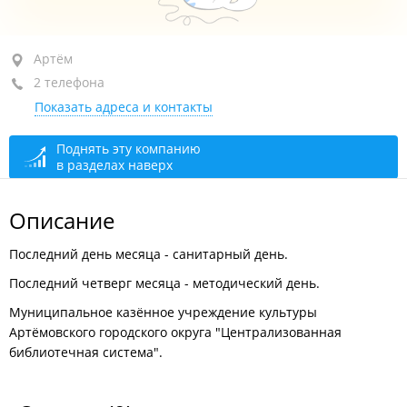
Артём, ул. Дзержинского, 12
Артём
2 телефона
+7 (423-37) 4-32-93
Показать адреса и контакты
+7 (423-37) 4-74-72
директор
открыто, закроется через 39 мин.
Поднять эту компанию
в разделах наверх
Описание
Последний день месяца - санитарный день.
Последний четверг месяца - методический день.
Муниципальное казённое учреждение культуры
Артёмовского городского округа "Централизованная
библиотечная система".