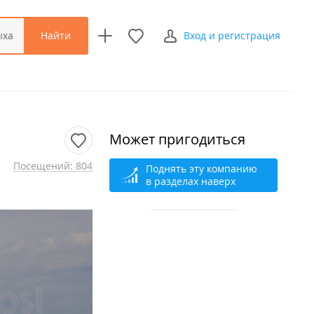
Найти
ыха
Вход и регистрация
Может пригодиться
Посещений: 804
Поднять эту компанию
в разделах наверх