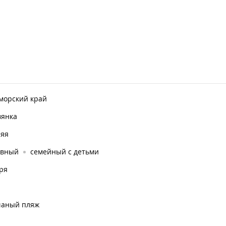
морский край
вянка
няя
ивный
семейный с детьми
ря
чаный пляж