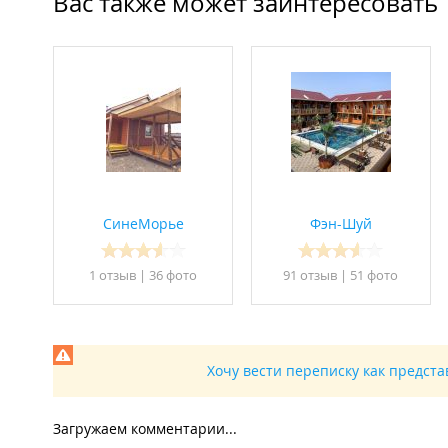
Вас также может заинтересовать
СинеМорье
Фэн-Шуй
1 отзыв
|
36 фото
91 отзыв
|
51 фото
Хочу вести переписку как предст
Загружаем комментарии...