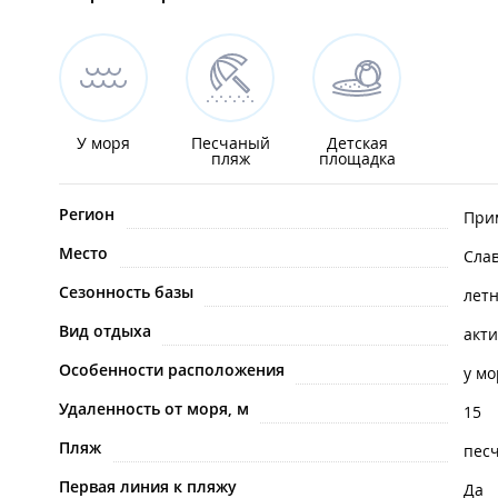
У моря
Песчаный
Детская
пляж
площадка
Регион
При
Место
Сла
Сезонность базы
лет
Вид отдыха
акт
Особенности расположения
у мо
Удаленность от моря, м
15
Пляж
пес
Первая линия к пляжу
Да