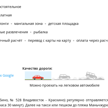
остоятельное
платная
лонги
мангальная зона
детская площадка
ные развлечения
рыбалка
ичный расчёт
перевод с карты на карту
оплата через рас
Качество дороги:
х Google
Можно проехать на легковом автомобиле
ино, № 528 Владивосток - Краскино) регулярно отправляется
часа 30 минут). Далее на такси или пешком до пляжа Маньчжурка 