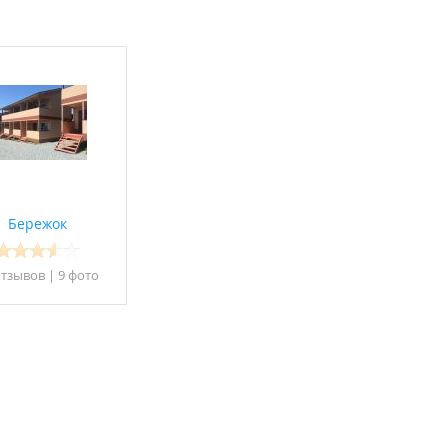
Бережок
отзывов
|
9 фото