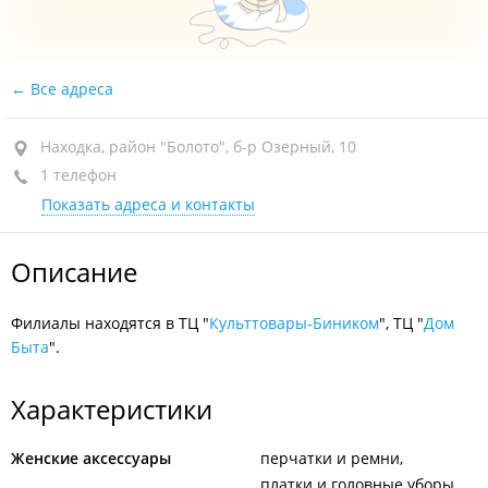
Все адреса
Находка, район "Болото", б-р Озерный, 10
1 телефон
Показать адреса и контакты
Описание
Филиалы находятся в ТЦ "
Культтовары-Биником
", ТЦ "
Дом
Быта
".
Характеристики
Женские аксессуары
перчатки и ремни
платки и головные уборы