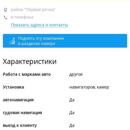
район "Первая речка", ул. Союзная, 28
район "Первая речка"
4 телефона
3-й этаж, оф. 24
Показать адреса и контакты
+7 914 180-38-48
+7 (423) 278-77-11
Поднять эту компанию
в разделах наверх
+7 914 067-99-23
отдел продаж
+7 (423) 247-00-77
доб. 129
Характеристики
сегодня закрыто
Работа с марками авто
другое
Установка
навигаторов, камер
автонавигация
Да
судовая навигация
Да
выезд к клиенту
Да