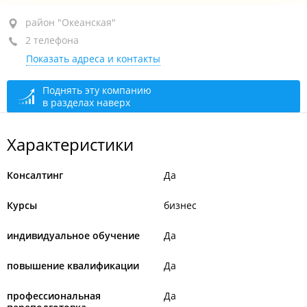
район "Океанская", ул. Четвертая, 11
район "Океанская"
2 телефона
+7 (423) 266-69-99
Показать адреса и контакты
+7 (423) 250-59-99
открыто: 09:00–17:00
Поднять эту компанию
в разделах наверх
Характеристики
Консалтинг
Да
Курсы
бизнес
индивидуальное обучение
Да
повышение квалификации
Да
профессиональная
Да