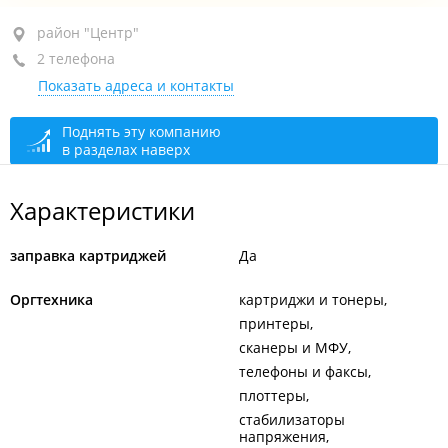
район "Центр", ул. Нерчинская, 10
район "Центр"
2 телефона
оф. 423 (домофон 25)
Показать адреса и контакты
+7 (423) 200-17-44
+7 924 732-33-24
Поднять эту компанию
в разделах наверх
сегодня закрыто
Характеристики
заправка картриджей
Да
Оргтехника
картриджи и тонеры
принтеры
сканеры и МФУ
телефоны и факсы
плоттеры
стабилизаторы
напряжения