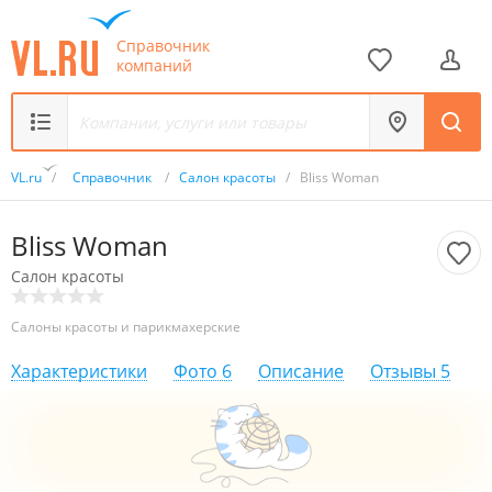
Справочник
компаний
VL.ru
/
Справочник
/
Салон красоты
/
Bliss Woman
Bliss Woman
Салон красоты
Салоны красоты и парикмахерские
Характеристики
Фото
6
Описание
Отзывы
5