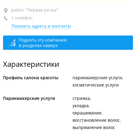
район "Первая речка", пр-т Красного Знамени, 30
район "Первая речка"
1 телефон
+7 984 140-36-08
Показать адреса и контакты
закрыто, откроется в 10:00
Поднять эту компанию
в разделах наверх
Характеристики
Профиль салона красоты
парикмахерские услуги
косметические услуги
Парикмахерские услуги
стрижка
укладка
окрашивание
восстановление волос
выпрямление волос