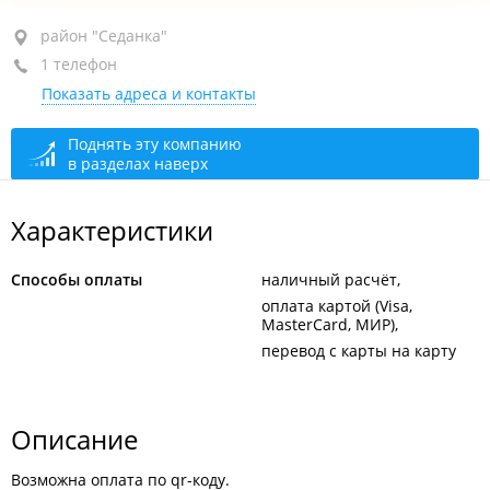
район "Седанка", ул. Полетаева, 6Д
район "Седанка"
1 телефон
ТРК "Седанка-Сити", -1-й этаж
Показать адреса и контакты
+7 984 192-46-70
сегодня закрыто
Поднять эту компанию
в разделах наверх
Характеристики
Способы оплаты
наличный расчёт
оплата картой (Visa,
MasterCard, МИР)
перевод с карты на карту
Описание
Возможна оплата по qr-коду.