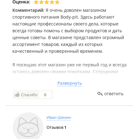
Оценка:
Комментарий:
Я очень доволен магазином
спортивного питания Body-pit. Здесь работают
настоящие профессионалы своего дела, которые
всегда готовы помочь с выбором продуктов и дать
ценные советы. В магазине представлен огромный
ассортимент товаров, каждый из которых
качественный и проверенный временем.
Я посещаю этот магазин уже не первый год и всегда
остаюсь доволен своими покупками. Сотрудники
знают мое предпочтение и всегда рассказывают
Развернуть
про новинки, которые могут быть мне интересны.
ответить
Спасибо
0
Кроме того, цены в магазине демократичные, а
скидки делают покупки еще более выгодными. Я
всегда рекомендую этот магазин своим друзьям и
Иван Шенин
знакомым, уверен, что им тут понравится так же, как
и мне. Большое спасибо всему коллективу, вы
Отзывов
1
делаете нашу жизнь активной и здоровой!