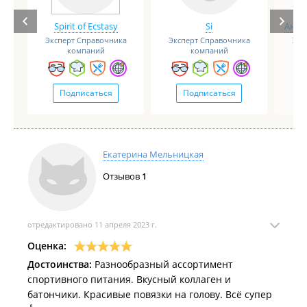
Spirit of Ecstasy
Si
Анге
Эксперт Справочника
Эксперт Справочника
Экс
компаний
компаний
Подписаться
Подписаться
Екатерина Мельницкая
Отзывов
1
отредактировано 11 апреля 2023 г.
Оценка:
Достоинства:
Разнообразный ассортимент
спортивного питания. Вкусный коллаген и
батончики. Красивые повязки на голову. Всё супер