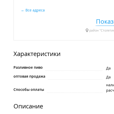
Все адреса
Показ
район "Столетие
Характеристики
Разливное пиво
Да
оптовая продажа
Да
нал
Способы оплаты
рас
Описание