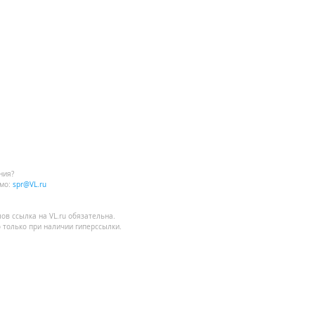
ния?
мо:
spr@VL.ru
лов
ссылка на VL.ru
обязательна.
 только при наличии гиперссылки.