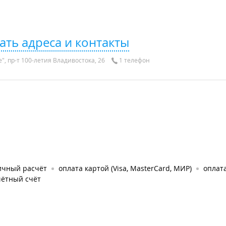
ать адреса и контакты
", пр-т 100-летия Владивостока, 26
1 телефон
ичный расчёт
оплата картой (Visa, MasterCard, МИР)
оплат
чётный счёт