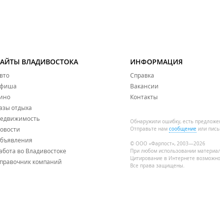
САЙТЫ ВЛАДИВОСТОКА
ИНФОРМАЦИЯ
вто
Справка
фиша
Вакансии
ино
Контакты
азы отдыха
едвижимость
Обнаружили ошибку, есть предложе
овости
Отправьте нам
сообщение
или пись
бъявления
© ООО «Фарпост», 2003—2026
абота во Владивостоке
При любом использовании материа
Цитирование в Интернете возможно
правочник компаний
Все права защищены.