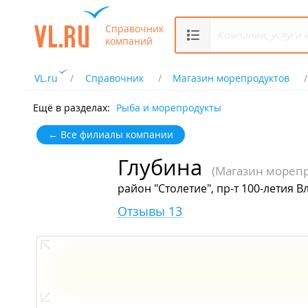
Справочник
компаний
VL.ru
Справочник
Магазин морепродуктов
Ещё в разделах:
Рыба и морепродукты
← Все филиалы компании
Глубина
(Магазин морепр
район "Столетие", пр-т 100-летия В
Отзывы 13