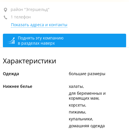
район "Эгершельд", ул. Крыгина, 15А
район "Эгершельд"
1 телефон
ТЦ "Маяк", 2-й этаж, оф. 1
Показать адреса и контакты
+7 914 695-88-81
закрыто, откроется в 11:00
Поднять эту компанию
в разделах наверх
Характеристики
Одежда
большие размеры
Нижнее белье
халаты
для беременных и
кормящих мам
корсеты
пижамы
купальники
домашняя одежда