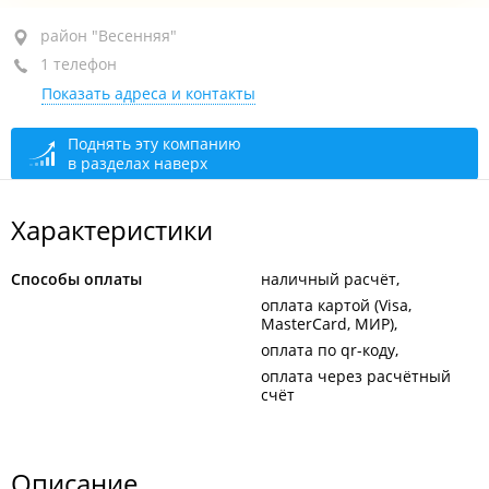
район "Весенняя", ул. Пригородная 4-я, 5
район "Весенняя"
1 телефон
+7 908 992-77-15
Показать адреса и контакты
открыто: 09:00–18:00
Поднять эту компанию
в разделах наверх
Характеристики
Способы оплаты
наличный расчёт
оплата картой (Visa,
MasterCard, МИР)
оплата по qr-коду
оплата через расчётный
счёт
Описание