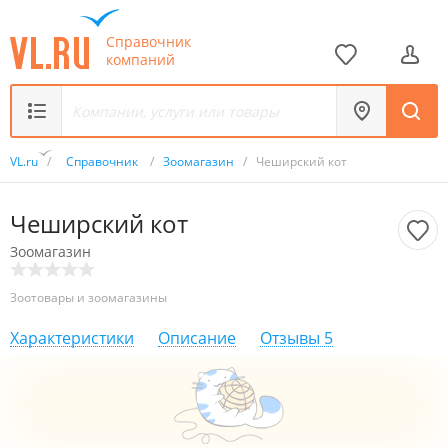
Справочник
компаний
VL.ru
/
Справочник
/
Зоомагазин
/
Чеширский кот
Чеширский кот
Зоомагазин
Зоотовары и зоомагазины
Характеристики
Описание
Отзывы
5