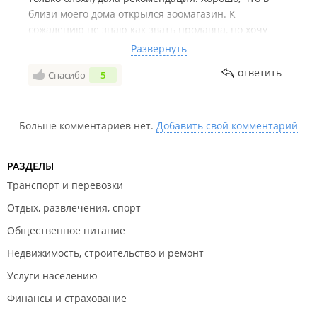
близи моего дома открылся зоомагазин. К
сожалению не знаю как звать продавца, но хочу
выразить благодарность от нашего питомца в моем
Развернуть
лице, от игрушки он не отходит. Теперь мы ваши
ответить
Спасибо
5
постоянные клиенты.
Больше комментариев нет.
Добавить свой комментарий
РАЗДЕЛЫ
Транспорт и перевозки
Отдых, развлечения, спорт
Общественное питание
Недвижимость, строительство и ремонт
Услуги населению
Финансы и страхование