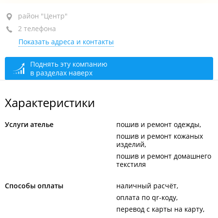
район "Центр", ул. Суханова, 6В
район "Центр"
2 телефона
оф. 24
Показать адреса и контакты
+7 (423) 243-32-39
+7 902 556-59-69
Поднять эту компанию
в разделах наверх
сегодня закрыто
Характеристики
Услуги ателье
пошив и ремонт одежды
пошив и ремонт кожаных
изделий
пошив и ремонт домашнего
текстиля
Способы оплаты
наличный расчёт
оплата по qr-коду
перевод с карты на карту