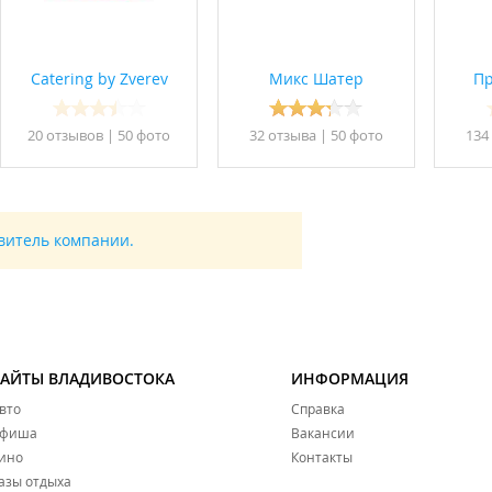
Catering by Zverev
Микс Шатер
Пр
20 отзывов
|
50 фото
32 отзывa
|
50 фото
134
авитель компании.
САЙТЫ ВЛАДИВОСТОКА
ИНФОРМАЦИЯ
вто
Справка
фиша
Вакансии
ино
Контакты
азы отдыха