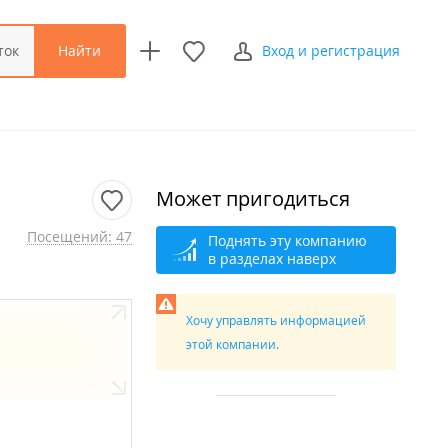
Найти
ток
Вход и регистрация
Может пригодиться
Посещений: 47
Поднять эту компанию
в разделах наверх
Хочу управлять информацией
этой компании.