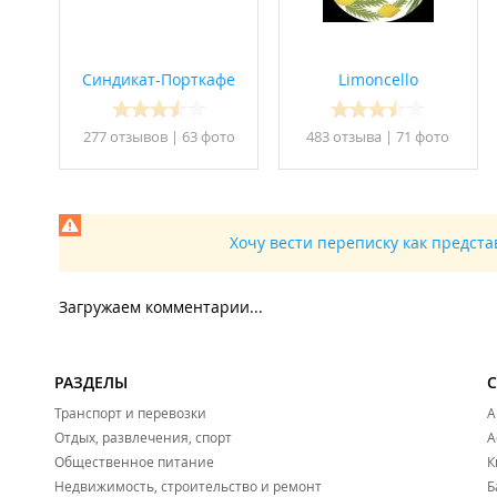
Синдикат-Порткафе
Limoncello
Ассорти
277 отзывов
|
63 фото
483 отзывa
|
71 фото
Хочу вести переписку как предст
Загружаем комментарии...
Зимнее праздничное меню
РАЗДЕЛЫ
Транспорт и перевозки
А
Отдых, развлечения, спорт
А
Общественное питание
К
Недвижимость, строительство и ремонт
Б