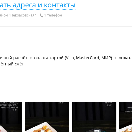
ать адреса и контакты
айон "Некрасовская"
1 телефон
ичный расчёт
оплата картой (Visa, MasterCard, МИР)
оплат
чётный счёт