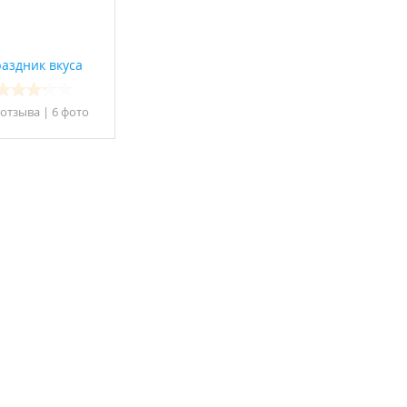
аздник вкуса
 отзывa
|
6 фото