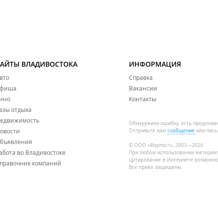
САЙТЫ ВЛАДИВОСТОКА
ИНФОРМАЦИЯ
вто
Справка
фиша
Вакансии
ино
Контакты
азы отдыха
едвижимость
Обнаружили ошибку, есть предложе
овости
Отправьте нам
сообщение
или пись
бъявления
© ООО «Фарпост», 2003—2026
абота во Владивостоке
При любом использовании материа
Цитирование в Интернете возможно
правочник компаний
Все права защищены.