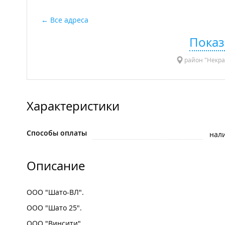
Все адреса
Показ
район "Некрас
Характеристики
Способы оплаты
нал
Описание
ООО "Шато-ВЛ".
ООО "Шато 25".
ООО "Винсити".