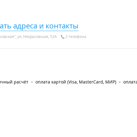
ать адреса и контакты
овская", ул. Некрасовская, 52А
2 телефона
ичный расчёт
оплата картой (Visa, MasterCard, МИР)
оплата