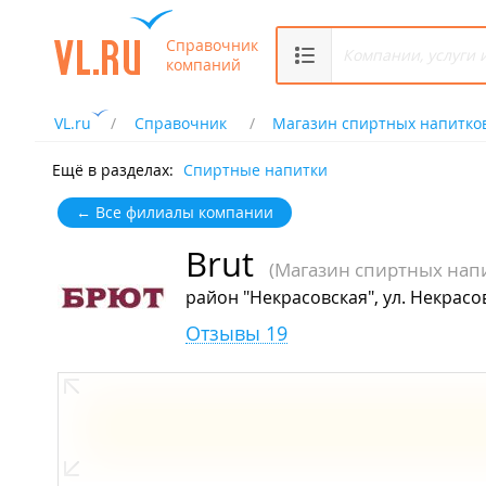
Справочник
компаний
VL.ru
Справочник
Магазин спиртных напитко
Ещё в разделах:
Спиртные напитки
← Все филиалы компании
Brut
(Магазин спиртных нап
район "Некрасовская", ул. Некрасо
Отзывы 19