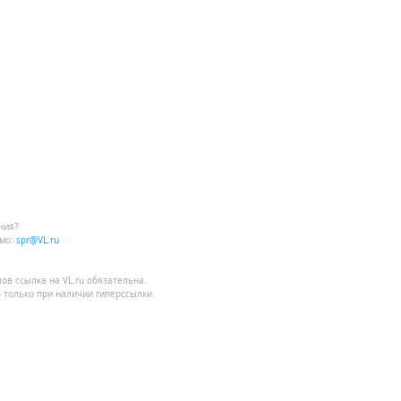
ния?
мо:
spr@VL.ru
лов
ссылка на VL.ru
обязательна.
 только при наличии гиперссылки.