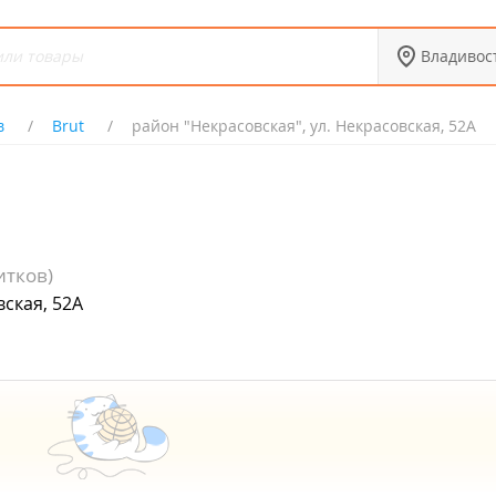
Владивос
в
Brut
район "Некрасовская", ул. Некрасовская, 52А
итков)
вская, 52А