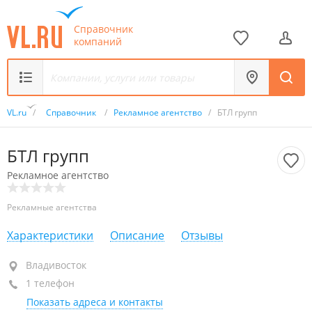
Справочник
компаний
VL.ru
/
Справочник
/
Рекламное агентство
/
БТЛ групп
БТЛ групп
Рекламное агентство
Рекламные агентства
Характеристики
Описание
Отзывы
Владивосток
Владивосток
1 телефон
+7 909 800-60-10
Показать адреса и контакты
сегодня закрыто