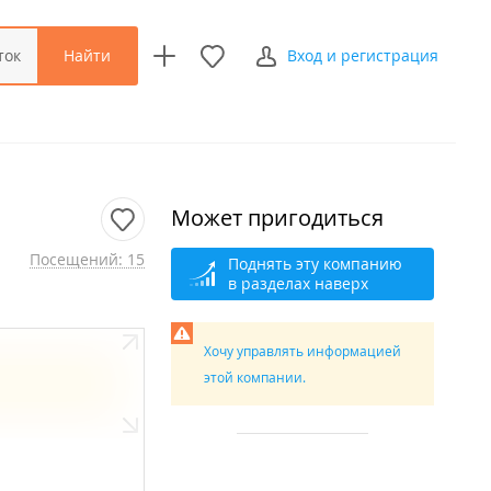
Найти
ток
Вход и регистрация
Может пригодиться
Посещений: 15
Поднять эту компанию
в разделах наверх
Хочу управлять информацией
этой компании.