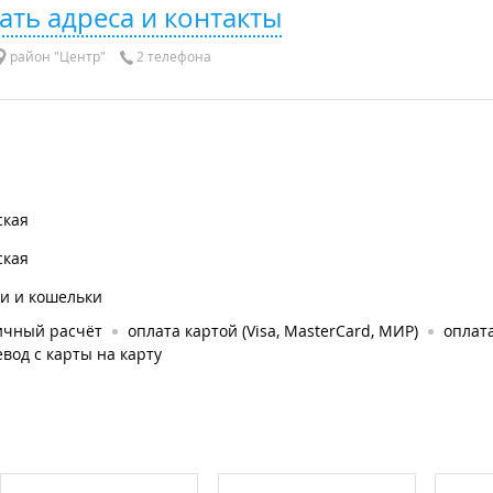
ать адреса и контакты
район "Центр"
2 телефона
ская
ская
и и кошельки
ичный расчёт
оплата картой (Visa, MasterCard, МИР)
оплата
вод с карты на карту