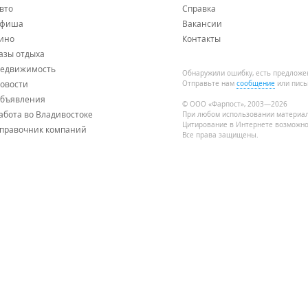
вто
Справка
фиша
Вакансии
ино
Контакты
азы отдыха
едвижимость
Обнаружили ошибку, есть предложе
овости
Отправьте нам
сообщение
или пись
бъявления
© ООО «Фарпост», 2003—2026
абота во Владивостоке
При любом использовании материа
Цитирование в Интернете возможно
правочник компаний
Все права защищены.