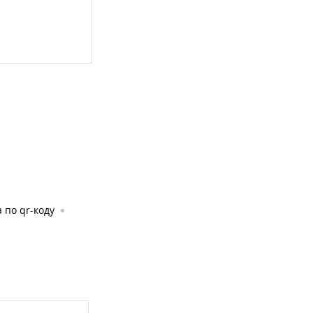
 по qr-коду