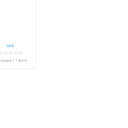
Iddi
тзывов
|
1 фото