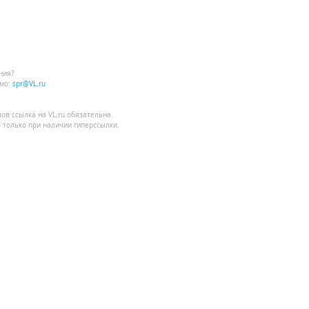
ния?
мо:
spr@VL.ru
лов
ссылка на VL.ru
обязательна.
 только при наличии гиперссылки.