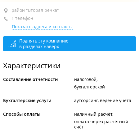
район "Вторая речка", ул. Русская, 17
район "Вторая речка"
1 телефон
левое крыло, 9-й этаж, оф. 906
Показать адреса и контакты
+7 (423) 237-47-34
сегодня закрыто
Поднять эту компанию
в разделах наверх
Характеристики
Составление отчетности
налоговой
бухгалтерской
Бухгалтерские услуги
аутсорсинг, ведение учета
Способы оплаты
наличный расчёт
оплата через расчётный
счёт