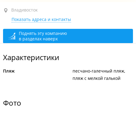
Владивосток
Владивосток
Показать адреса и контакты
о. Русский, бухта Ахлёстышева
Поднять эту компанию
в разделах наверх
Характеристики
Пляж
песчано-галечный пляж
пляж с мелкой галькой
Фото