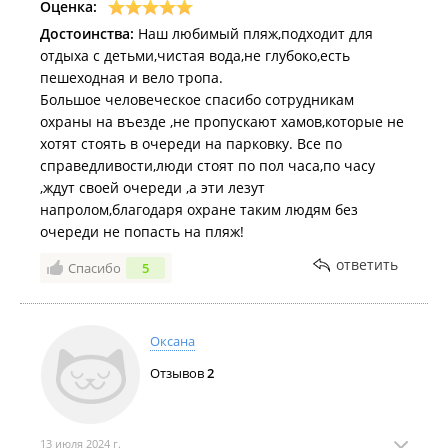
Оценка:
Амурские маки зацвели среди камней на Русском острове.
Достоинства:
Наш любимый пляж,подходит для
отдыха с детьми,чистая вода,не глубоко,есть
Жители Владивостока покрасили деревянную лису Владу на
пешеходная и вело тропа.
Ахлёстышева
.
Большое человеческое спасибо сотрудникам
Как пляжи Владивостока встречают лето и первых
охраны на въезде ,не пропускают хамов,которые не
отдыхающих
.
хотят стоять в очереди на парковку. Все по
справедливости,люди стоят по пол часа,по часу
Жителям Владивостока предлагают разработать проект арт-
,ждут своей очереди ,а эти лезут
объекта для мыса Ахлёстышева
.
напролом,благодаря охране таким людям без
Жители Владивостока начали готовить пляж Ахлёстышева к
очереди не попасть на пляж!
лету
.
ответить
Спасибо
5
2024 год
На время ВЭФ на Ахлёстышева закроют нижнюю парковку
.
Фестиваль воздушных змеев прошёл на Ахлёстышева в
Оксана
честь Дня флага
.
Отзывов
2
На фестивале пляжных видов спорта во Владивостоке
определили самых быстрых саперов
.
13 июля 2024 г.
На Ахлёстышева хотят запустить экскурсионный электробус.