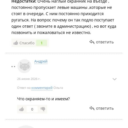
Недостатки:
Очень наглый охранник на въезде ,
для велопроката​.
постоянно пропускает левые машины ,которые не
2025 год
стоят в очереди. С ним постоянно приходится
«Маленький, но спорт»: завершающий этап гонок на
ругаться. На вопрос почему он так подло поступает
радиоуправляемых внедорожниках состоялся во
один ответ ( звоните в администрацию) , но вот куда
Владивостоке.
позвонить и пожаловаться не известно.
«Рыбак в лодке» занял своё место на набережной
ответить
Спасибо
1
Ахлёстышева.
«Собаку надо любить»: во Владивостоке прошёл фестиваль с
Андрей
конкурсами и лекциями, посвященный четвероногим.
Конкурсы, лакомства и шанс завести нового питомца: на
мысе Ахлёстышева пройдёт фестиваль «Собаки города_В».
26 июня 2026 г.
Дикие гуси сделали короткую остановку на мысе
Ответ на
комментарий
Ольга
Ахлёстышева.
Что охраняем-то и имеем?
Праздник на роликах в стиле 80-х и 90-х организовали в
ответить
бухте Ахлёстышева
0
.
На волнах – лучшие: на Ахлёстышева прошёл чемпионат
Приморья по сёрфингу в дисциплине «длинная доска».