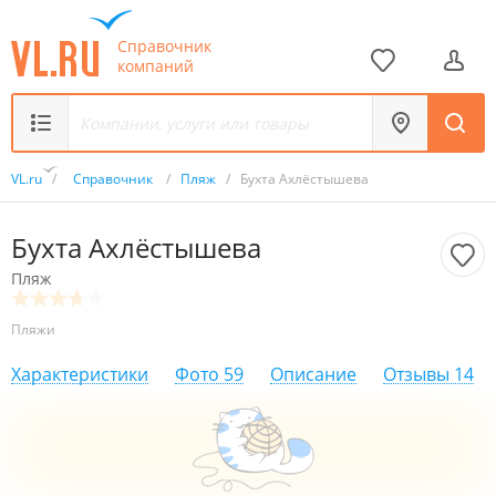
Справочник
компаний
VL.ru
/
Справочник
/
Пляж
/
Бухта Ахлёстышева
Бухта Ахлёстышева
Пляж
Пляжи
Характеристики
Фото
59
Описание
Отзывы
14