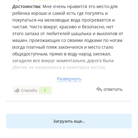
Достоинства:
Мне очень нравится это место-для
ребенка хорошо и самой есть где погулять и
покупаться-на мелководье вода прогревается и
чистая. Чисто вокруг, красиво и безопасно, нет
этого запаха от любителей шашлыка и выхлопов от
машин, проезжающих со своими лодками по ногам
(когда платный пляж закончился и место стало
общедоступным, прямо в воду народ заезжал,
загадили все вокруг моментально, дорога была
убитая, не разьехаться в некоторых местах,
пылища-пешком не прогуляться). Есть недостатки в
Развернуть
виде биотуалетов и перекусочных с ресторанными
прайсами, но это не критично. В целом считаю этот
ответить
Спасибо
1
пляж-парк весьма достойным местом для отдыха и
прогулок, тут власти постарались.
Недостатки:
Туалеты, отсутствие навесов (негде
спрятаться в тени-муж называет это место
Загрузить еще...
жаровней:).
Комментарий:
И заехать на территорию на машине