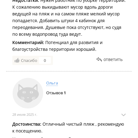
Недостатки:
Нужен работник по уборке территории.
пляжей Русского острова​.
К сожалению выкидывают мусор вдоль дороги
ведущей на пляж и на самом пляже мелкий мусор
Купаться в Приморье разрешили в 29 местах.
попадается. Добавить штуки 4 кабинок для
Покрышки, арматура, капуста: дайверы очистили берег и
переодевания. Душевые пока отсутствуют, но судя
дно бухты Ахлёстышева на субботнике​.
по всему водопровод туда ведут.
Комментарий:
Потенциал для развития и
Дайверов приглашают на подводный субботник на пляж
благоустройства территории хороший.
Ахлёстышева​.
«Плохих волн не бывает»: первые в этом сезоне
ответить
Спасибо
0
соревнования по сёрфингу прошли на Русском острове​.
Почти готовая видовая, прокат по туристическим ценам и
сельский туалет: как выглядит пляж на Ахлёстышева в
Ольга
преддверии летнего сезона​.
Отзывов
1
Из коробки в грязь и бездорожье: сезон трофи-рейдов на
радиоуправляемых машинах стартовал на Русском острове​.
28 июля 2025 г.
На пляже Ахлёстышева во Владивостоке оборудуют ещё одну
парковку возле скульптуры «Лиса Влада»​.
Достоинства:
Отличный чистый пляж , рекомендую
к посещению.
На Ахлёстышева планируют построить большой павильон