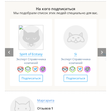
На кого подписаться
Мы подобрали список этих людей специально для вас.
Spirit of Ecstasy
Si
Анге
Эксперт Справочника
Эксперт Справочника
Экс
компаний
компаний
Подписаться
Подписаться
Маргарита
Отзывов
1