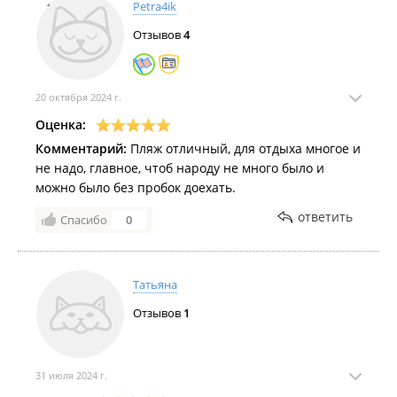
Petra4ik
Лето, музыка и море: на Ахлёстышева проходит фестиваль
Отзывов
4
«Звучание-2025»
.
На Русском острове временно ограничили проезд
к Ахлёстышева из-за прокладки сетей к будущему аквапарку
.
20 октября 2024 г.
Велодорожку на Ахлёстышева продлят до моря и сделают
Оценка:
видовую с арт-объектом в виде вантового моста.
Комментарий:
Пляж отличный, для отдыха многое и
Инсталляция «Рыбак в лодке» появится в бухте
не надо, главное, чтоб народу не много было и
Ахлёстышева.
можно было без пробок доехать.
Лисы в лодке, рыбак с подсветкой или курс на восход: для
ответить
Спасибо
0
выброшенной на берег Ахлёстышева шхуны выбирают
дизайн
.
Во Владивостоке купаться можно только на островных
Татьяна
территориях, но безопасно лишь на Ахлёстышева
.
Отзывов
1
Русалке, переехавшей со дна Спортивной набережной на
Ахлёстышева, вернут хвост в течение месяца
.
Русалка со дна Спортивной гавани переехала на пляж
31 июля 2024 г.
Ахлёстышева.