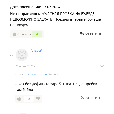
Дата посещения:
13.07.2024
Пляжи для купания и места для загорания: где можно
отдохнуть у моря во Владивостоке
.
Не понравилось:
УЖАСНАЯ ПРОБКА НА ВЪЕЗДЕ.
НЕВОЗМОЖНО ЗАЕХАТЬ. Поехали впервые, больше
Спортсмены-стронгмены открыли пляжный сезон во
не поедем.
Владивостоке
.
ответить
Спасибо
4
Андрей
26 июня 2026 г.
Ответ на
комментарий
Оксана
А как без дефицита зарабатывать? Где пробки
там бабло
ответить
0