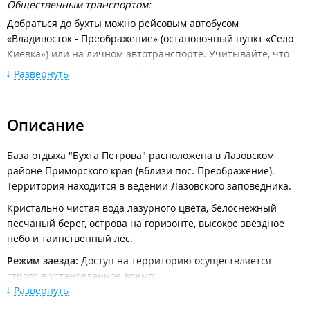
Общественным транспортом:
Добраться до бухты можно рейсовым автобусом
«Владивосток - Преображение» (остановочный пункт «Село
Киевка») или на личном автотранспорте. Учитывайте, что
бухта находится в охранной зоне заповедника.
Развернуть
Для проезда в «Бухту Петрова» необходимо получить
пропуск на пропускном пункте - для этого заранее закажите
пропуск, подавая заявку на отдых.
Описание
Рекомендации:
В Лазо на Т-образном перекрестке сверните направо - на
База отдыха "Бухта Петрова" расположена в Лазовском
Преображение. Выехав на грунтовое покрытие и проехав
районе Приморского края (вблизи пос. Преображение).
три деревни (не забывайте соблюдать скоростной режим,
Территория находится в ведении Лазовского заповедника.
особенно в деревне Беневское), до следующего Т-образного
Кристально чистая вода лазурного цвета, белоснежный
перекрестка. Прямо — дорога в деревню Киевка. Ваш путь
песчаный берег, острова на горизонте, высокое звёздное
лежит налево, в сторону Преображения — до
небо и таинственный лес.
указателя «Комплекс семейного отдыха «Бухта Петрова».
Режим заезда:
Доступ на территорию осуществляется
Получите пропуск, назвав свою фамилию, и еще 3 км. по
строго в установленное время:
территории заповедника, любуясь невероятной нетронутой
Развернуть
природой Приморского края.
С
09:00
до
22:00
.
Важно:
в ночное время проезд категорически закрыт.