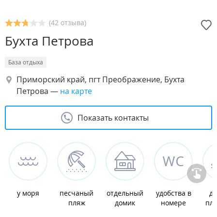
(42 отзыва)
Бухта Петрова
База отдыха
Приморский край, пгт Преображение, Бухта
Петрова
—
на карте
Показать контакты
у моря
песчаный
отдельный
удобства в
де
пляж
домик
номере
пл