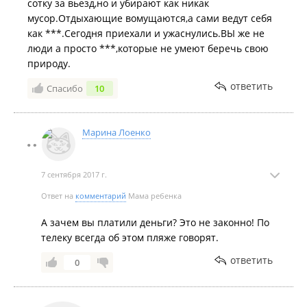
иначе другие машины не разъедутся. Проезд к самому морю
сотку за вьезд,но и убирают как никак
перекрыт блоками.
мусор.Отдыхающие вомущаются,а сами ведут себя
как ***.Сегодня приехали и ужаснулись.ВЫ же не
Новости:
люди а просто ***,которые не умеют беречь свою
2026 год
природу.
Шамора, Щитовая, Стекляшка и Три Поросёнка: обзор
ответить
Спасибо
10
пляжей Уссурийского залива в пригороде Владивостока​.
Добровольцы очистили от мусора пляж в бухте Щитовая​.
Марина Лоенко
2025 год
На Щитовой мужчина залил бетон для торговой палатки
прямо посреди пляжа.
7 сентября 2017 г.
Ответ на
комментарий
Мама ребенка
А зачем вы платили деньги? Это не законно! По
телеку всегда об этом пляже говорят.
ответить
0