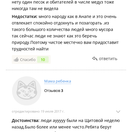
Биокабинка за 30 рублей.
нету один песок и обитателей в числе медуз тоже
никогда там не видела
Питание:
Недостатки:
много народу как в Анапе и это очень
На территории пляжа есть шашлычная. Ближайший
отвлекает спокойно отдохнуть и позагорать .из
продуктовый – в 10 минутах ходьбы от остановки
такого большого количества людей много мусора
«Горностай».
так сейчас люди не знают как это беречь
Купание:
запрещено. Стоит быть осторожнее, особенно в
природу.Поэтому чистое местечко вам придоставит
сильные волны.
трудностей найти
Как добраться и где припарковаться:
ответить
Спасибо
10
Ближайшая к пляжу остановка – «Горностай», от неё до
берега 1,5 километра, или 20 минут пешком по пыльной
грунтовке. Мимо проезжает только № 72, но с других
Мама ребенка
автобусов на него можно пересесть, например, на Луговой.
Отзывов
3
Если ехать на машине, то часть пути пройдёт по грунтовке,
которую грейдируют раз или два в год. С грунтовки нужно
будет уйти или ближе к берегу (он тоже грунтовый, но за ним
отредактировано 19 июля 2017 г.
не следят), или к траве. И там, и там можно оставить
машину. На дороге делать этого ни в коем случае нельзя,
Достоинства:
люди аууууу были на Щитовой неделю
особенно в жаркий день, когда на пляже много народу,
назад.Было более или менее чисто.Ребята берут