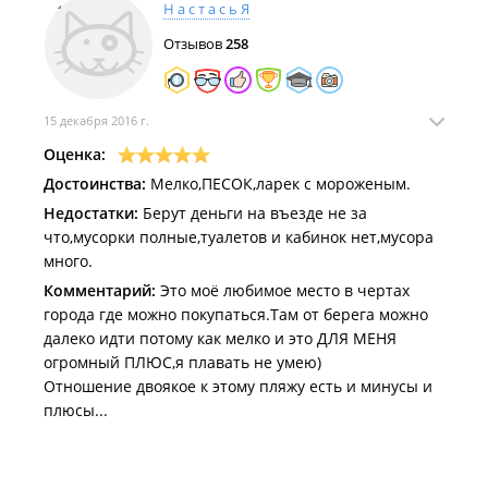
Н а с т а с ь Я
Отзывов
258
15 декабря 2016 г.
Оценка:
Достоинства:
Мелко,ПЕСОК,ларек с мороженым.
Недостатки:
Берут деньги на въезде не за
что,мусорки полные,туалетов и кабинок нет,мусора
много.
Комментарий:
Это моё любимое место в чертах
города где можно покупаться.Там от берега можно
далеко идти потому как мелко и это ДЛЯ МЕНЯ
огромный ПЛЮС,я плавать не умею)
Отношение двоякое к этому пляжу есть и минусы и
плюсы...