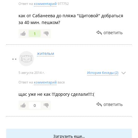
лесных массивах куча мусора. Море, скорей всего,
Ответ на
комментарий
977752
тоже не очень чистое, так что лучше не купаться.
как от Сабанеева до пляжа "Щитовой" добраться
Берег и дно тоже не из лучших. На пляже, который
за 40 мин. пешком?
справа песок вероятно привозной (может я и
ошибаюсь). С левой стороны вообще плохой,
ответить
1
каменистый. На денек приехать с мангалом пойдет,
но для отдыха с палаткой на несколько дней
выбираем другие пляжи.
жительм
5 августа 2014 г.
История беседы (2)
Ответ на
комментарий
вася
щас уже не как !!!дорогу сделали!!!:(
ответить
0
Загрузить еще...