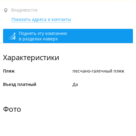
Владивосток
Владивосток
Показать адреса и контакты
бухта Щитовая
Поднять эту компанию
в разделах наверх
Характеристики
Пляж
песчано-галечный пляж
Въезд платный
Да
Фото