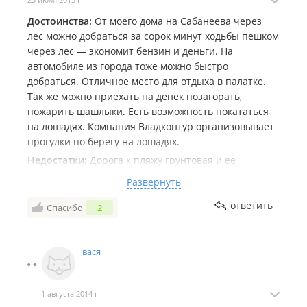
Достоинства:
От моего дома на Сабанеева через
лес можно добраться за сорок минут ходьбы пешком
через лес — экономит бензин и деньги. На
автомобиле из города тоже можно быстро
добраться. Отличное место для отдыха в палатке.
Так же можно приехать на денек позагорать,
пожарить шашлыки. Есть возможность покататься
на лошадях. Компания Владконтур организовывает
прогулки по берегу на лошадях.
Недостатки:
Дорога к пляжу грунтовая и ее
постоянно размывает от дождей, но слава богу, от
Развернуть
трассы до пляжа не так уж далеко. В жару по ней
автомобили снуют туда-сюда и пыль стоит столбом.
ответить
Спасибо
2
Есть платная парковка, ну а для совсем экономных
есть возможность встать у самого пляжа, либо
проехать немного вглубь и встать там. В последний
вася
раз, когда туда ездила не было ограждения дороги
от пляжа и авто заезжали на него.
1 августа 2014 г.
Комментарий:
Сам пляж убирают, а недалеко в