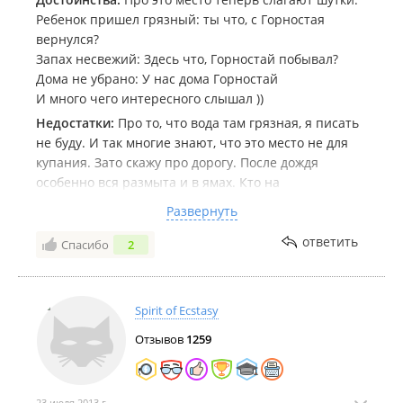
Ребенок пришел грязный: ты что, с Горностая
вернулся?
Запах несвежий: Здесь что, Горностай побывал?
Дома не убрано: У нас дома Горностай
И много чего интересного слышал ))
Недостатки:
Про то, что вода там грязная, я писать
не буду. И так многие знают, что это место не для
купания. Зато скажу про дорогу. После дождя
особенно вся размыта и в ямах. Кто на
легковушечке поедет, бампер там свой и оставит.
Развернуть
Комментарий:
Говорят, это раньше было чудесное
ответить
Спасибо
2
чистое место. Жаль, что мы так к природе
относимся.
Вообще, это все еще остается неплохим местом,
чтобы приехать туда с друзьями, пожарить мяска и
Spirit of Ecstasy
позагорать. Фотографии тут немного хмурые, так
Отзывов
1259
как в пасмурную погоду делались, но на самом деле,
место там красивое. И хорошо, что недалеко от
города.
23 июля 2013 г.