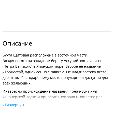
Описание
Бухта Щитовая расположена в восточной части
Владивостока на западном берегу Уссурийского залива
(Петра Великого) в Японском море. Второе её название
- Горностай, одноименно с пляжем. От Владивостока всего
десять км, благодаря чему место популярно и доступно для
всех желающих.
Интересно происхождение названия - она носит имя
канонерской лодки «Горностай», которая множество раз
принимала участие в гидрографических исследованиях
Развернуть
в Уссурийском заливе. Второе название происходит
от названия поселка — Щитовой, который входит