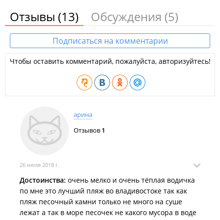
в территорию Владивостока. На карте бухта стала
Отзывы
(13)
Обсуждения
(5)
обозначаться с 1860 года.
Расположение:
Подписаться на комментарии
Бухта Щитовая (Горностай) расположена в 10 км от г.
Владивосток.
Чтобы оставить комментарий, пожалуйста, авторизуйтесь!
Состояние и инфраструктура:
Пляж с камнями и песком, но после штормов он часто
меняется. Там, где камни, сильными волнами может намыть
песок – и наоборот. Но дно неизменно – справа мелко и
арина
песок, слева – камни. На пляже часто устраивают
Отзывов
1
субботники. Мусорные контейнеры есть, их несколько, они
стоят вдоль грунтовки.
Проживание:
26 июля 2018 г.
Есть палаточный городок, рассчитан на большое количество
Достоинства:
очень мелко и очень тёплая водичка
отдыхающих, на берегу расположены "
Домики у моря на
по мне это лучший пляж во владивостоке так как
Щитовой
".
пляж песочный камни только не много на суше
Уборные:
лежат а так в море песочек не какого мусора в воде