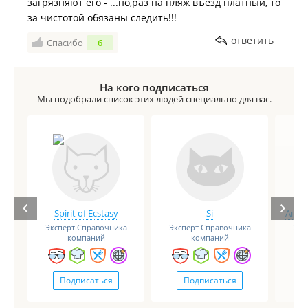
загрязняют его - ...но,раз на пляж въезд платный, то
за чистотой обязаны следить!!!
ответить
Спасибо
6
На кого подписаться
Мы подобрали список этих людей специально для вас.
Spirit of Ecstasy
Si
Анге
Эксперт Справочника
Эксперт Справочника
Экс
компаний
компаний
Подписаться
Подписаться