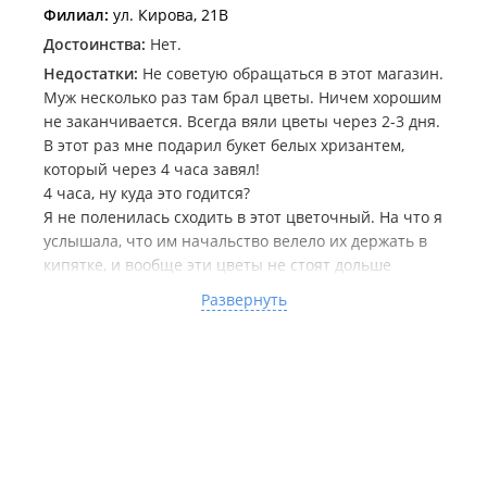
Филиал:
ул. Кирова, 21В
Достоинства:
Нет.
Недостатки:
Не советую обращаться в этот магазин.
Муж несколько раз там брал цветы. Ничем хорошим
не заканчивается. Всегда вяли цветы через 2-3 дня.
В этот раз мне подарил букет белых хризантем,
который через 4 часа завял!
4 часа, ну куда это годится?
Я не поленилась сходить в этот цветочный. На что я
услышала, что им начальство велело их держать в
кипятке, и вообще эти цветы не стоят дольше
недели.
Развернуть
С горем пополам мне поменяли цветы, а те, что я
принесла поставили в общее ведро ! видимо в
кипяточек.
1 фото вечер дня, когда их подарили.
2 фото-вечер (поменяла их в третьем часу дня),
цветам в этот же вечер стало плохо.
3 фото - утро следующего дня.