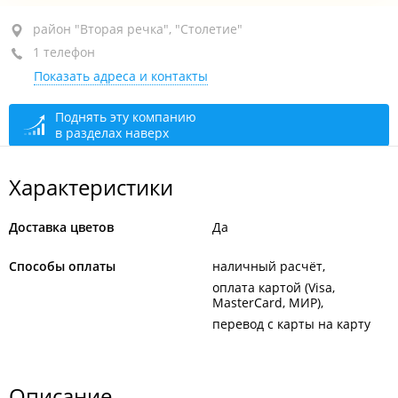
район "Вторая речка", ул. Кирова, 21В
район "Вторая речка", "Столетие"
1 телефон
сегодня закрыто
Показать адреса и контакты
Поднять эту компанию
в разделах наверх
Характеристики
Доставка цветов
Да
Способы оплаты
наличный расчёт
оплата картой (Visa,
MasterCard, МИР)
перевод с карты на карту
Описание