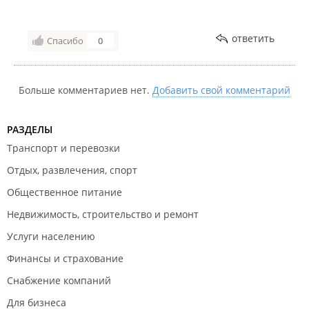
Продавец пыталась меня убедить в том, что цветы
ответить
не стоят дольше недели и нужно их ставить в
Спасибо
0
кипяток.
И как данное заведение работает без холодильника
так долго мне не понятно.
Больше комментариев нет.
Добавить свой комментарий
Прошу вернуть деньги за некачественный товар!
РАЗДЕЛЫ
Дата посещения:
24.03.2024
Транспорт и перевозки
25.03.2024 поменяли цветы.
Не понравилось:
Качество товара и вранье
Отдых, развлечения, спорт
продавцов о свежести цветов.
Общественное питание
Недвижимость, строительство и ремонт
Услуги населению
Финансы и страхование
Снабжение компаний
Для бизнеса