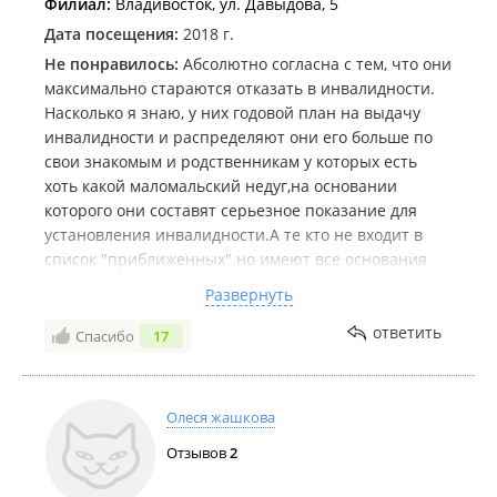
Филиал:
Владивосток, ул. Давыдова, 5
Дата посещения:
2018 г.
Не понравилось:
Абсолютно согласна с тем, что они
максимально стараются отказать в инвалидности.
Насколько я знаю, у них годовой план на выдачу
инвалидности и распределяют они его больше по
свои знакомым и родственникам у которых есть
хоть какой маломальский недуг,на основании
которого они составят серьезное показание для
установления инвалидности.А те кто не входит в
список "приближенных" но имеют все основания
для установления инвалидности остаются без
Развернуть
нее.Люди приходят без рук и ног - и выходят ни с
чем!! Основание для отказа-мол ваши внутренние
ответить
Спасибо
17
органы здоровы ,медикаментозное лечение
отсутствует, вы не зависите приема ежедневных
лекарств ,поэтому нет оснований для установления
Олеся жашкова
инвалидности. Я несколько лет получала от них
Отзывов
2
отказы, пока вторая нога полностью не высохла
(грубое повреждение седалищного нерва) и только