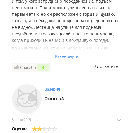
и тем, у кого затруднено передвижение, подъём
невозможен. Подъёмник с улицы есть только на
первый этаж, но он расположен с торца и, думаю,
что люди о нём даже не подозревают (с дороги его
не видно). Лестница на улице для подъёма
неудобная и скользкая (особенно это понимаешь,
когда приходишь на МСЭ в дождливую погоду).
Комментарий:
Работники бюро МСЭ № 1 были
внимательными и тактичными. Всё объяснили, на
Развернуть
все вопросы ответили. В ИПРА включили всё, что
ответить
Спасибо
4
было рекомендовано специалистами во время
подготовки к освидетельствованию. Всему бюро
МСЭ № 1 большое спасибо.
Валерия
Отзывов
8
8 июля 2019 г.
Оценка: