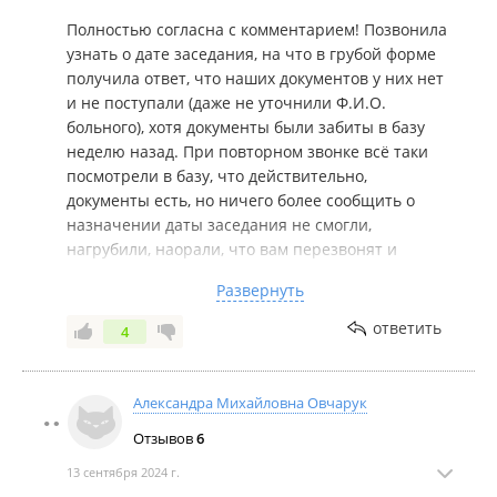
Полностью согласна с комментарием! Позвонила
узнать о дате заседания, на что в грубой форме
получила ответ, что наших документов у них нет
и не поступали (даже не уточнили Ф.И.О.
больного), хотя документы были забиты в базу
неделю назад. При повторном звонке всё таки
посмотрели в базу, что действительно,
документы есть, но ничего более сообщить о
назначении даты заседания не смогли,
нагрубили, наорали, что вам перезвонят и
сообщат о дате еще 250тысяч раз и бросили
Развернуть
трубку. Прошла уже неделя после звонка и
тишина, никто не звонит, как узнать дату
ответить
4
заседания и на какое мсэ передали документы
узнать невозможно, грубят и бросают трубку,
даже не выслушав вопроса.
Александра Михайловна Овчарук
Отзывов
6
13 сентября 2024 г.