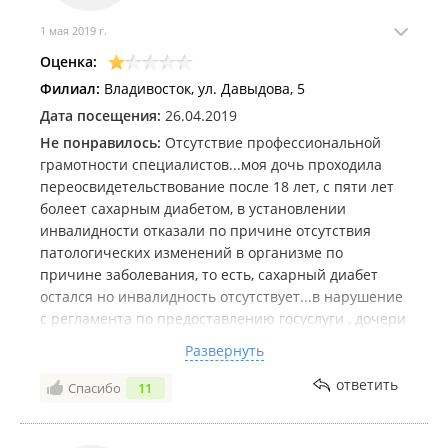
на 4 год они дали 3 группу,(не говоря уже об
унизительных процедурах,которым они подвергают
1 мая 2019 г.
клиентов). Динамика отрицательная по всем
Оценка:
показателям, и видя и понимая это-комиссия на 3
Филиал:
Владивосток, ул. Давыдова, 5
-ий год установила бессрочную инвалидность
оставив 3 группу,хотя сейчас впору давать
Дата посещения:
26.04.2019
вторую.т.к.самостоятельно не передвигаюсь.Но
Не понравилось:
Отсутствие профессиональной
видимо они со своей зарплаты нам начисляют
грамотности специалистов...моя дочь проходила
пенсии,если "скрипя сердцем" вынуждают себя
переосвидетельствование после 18 лет, с пяти лет
принимать положительные решения в пользу
болеет сахарным диабетом, в установлении
потенциальных инвалидов)))))Такое
инвалидности отказали по причине отсутствия
впечатление,что эту пенсию по инвалидности они
патологических изменений в организме по
со своего кармана начисляют!!!!
причине заболевания, то есть, сахарный диабет
остался но инвалидность отсутствует...в нарушение
с регламента по предоставлению госуслуги , дочери
отказали выдать справку о принятом решении
Развернуть
комиссией, обосновав отказ тем, что не выдают
такой документ, так как дочь написала заявление на
ответить
Спасибо
11
обжалование решения комиссии, хотя в
соответствии с положением регламента комиссия