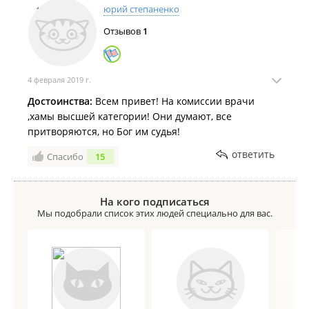
обязана выдать такой документ по желанию
юрий степаненко
клиента, более того, специалист принимая
Отзывов
1
заявление на обжалование, допустила грубое
нарушение уведомив в устной форме мою дочь и
меня, что этим мы ничего не добьемся...что
неоднозначно наводит на мысль о заранее
4 февраля 2019 г.
известном результате по уже всем известным
Достоинства:
Всем привет! На комиссии врачи
причинам. .в соответствии с таким приемом,
,хамы высшей категории! Они думают, все
намерена обращаться выше и дальше, чтобы хоть
притворяются, но Бог им судья!
немного думали специалисты над своими
действиями и словами.
ответить
Спасибо
15
На кого подписаться
Мы подобрали список этих людей специально для вас.