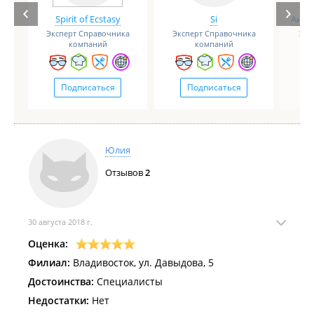
Spirit of Ecstasy
Si
Анге
Эксперт Справочника
Эксперт Справочника
Экс
компаний
компаний
Подписаться
Подписаться
Юлия
Отзывов
2
30 августа 2018 г.
Оценка:
Филиал:
Владивосток, ул. Давыдова, 5
Достоинства:
Специалисты
Недостатки:
Нет