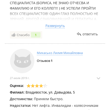
СПЕЦИАЛИСТА (БОРИСА, НЕ ЗНАЮ ОТЧЕСВА И
ФАМИЛИЮ И ЕГО КОЛЛЕГ!!! ) НЕ УСПЕЛИ ПРОЙТИ
ВСЕХ СПЕЦИАЛИСТОВ! ОДИН ГЛАЗ ПОЛНОСТЬЮ НЕ
ЗРЯЧИЙ, ДРУГОЙ СЛАБОВИДЯШИЙ И ГЕПАТИТЫ А,
В, С. За мужа всё равно спасибо. Овчарук Олег
Развернуть
Павлович!!!Александра Михайловна Овчарук.
ответить
Спасибо
1
Здоровья вам всем!!!
Михасько Лилия Михайловна
Отзывов
1
27 июля 2019 г.
Оценка:
Филиал:
Владивосток, ул. Давыдова, 5
Достоинства:
Приняли быстро.
Недостатки:
Нет лифта. Инвалидам - колясочникам