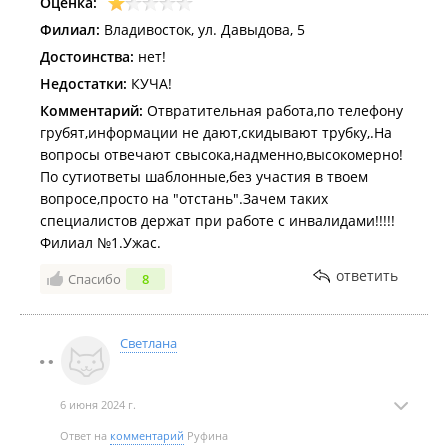
Оценка:
Филиал:
Владивосток, ул. Давыдова, 5
Достоинства:
нет!
Недостатки:
КУЧА!
Комментарий:
Отвратительная работа,по телефону
грубят,информации не дают,скидывают трубку,.На
вопросы отвечают свысока,надменно,высокомерно!
По сутиответы шаблонные,без участия в твоем
вопросе,просто на "отстань".Зачем таких
специалистов держат при работе с инвалидами!!!!!
Филиал №1.Ужас.
ответить
Спасибо
8
Светлана
6 июня 2024 г.
Ответ на
комментарий
Руфина