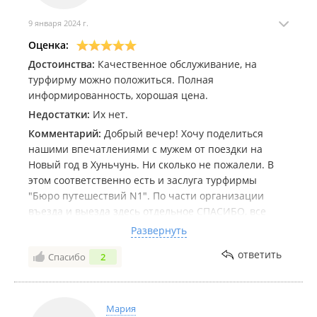
только в Ваше агентство..
9 января 2024 г.
ПРОЦВЕТАНИЯ ВАШЕЙ КОМПАНИИ!!! (как Вы яхту
Оценка:
назовёте, так она и поплывёт!!)))
Достоинства:
Качественное обслуживание, на
турфирму можно положиться. Полная
информированность, хорошая цена.
Недостатки:
Их нет.
Комментарий:
Добрый вечер! Хочу поделиться
нашими впечатлениями с мужем от поездки на
Новый год в Хуньчунь. Ни сколько не пожалели. В
этом соответственно есть и заслуга турфирмы
"Бюро путешествий N1". По части организации
въезда и выезда здесь отдельное СПАСИБО, все
было быстро без длительных ожиданий. "Газелька"
Развернуть
конечно не совсем удобная, но это стоило того,
ответить
Спасибо
2
когда на границе мы были в первых рядах, а люди
по 15 часов в очереди стояли. Еще раз спасибо))
Гостиница Цзиньюе устроила вполне, тепло
комфортно. Завтрака вполне хватала, чтоб до
Мария