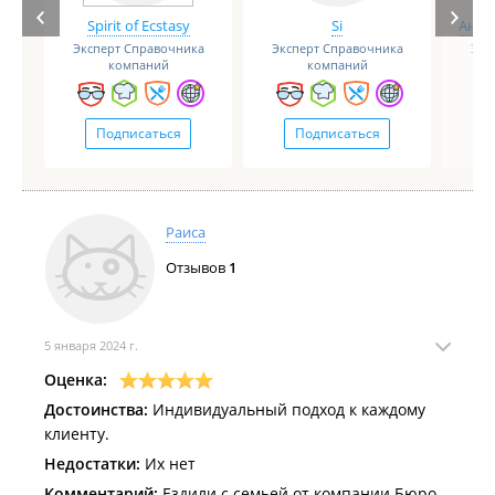
Spirit of Ecstasy
Si
Анге
Эксперт Справочника
Эксперт Справочника
Экс
компаний
компаний
Подписаться
Подписаться
Раиса
Отзывов
1
5 января 2024 г.
Оценка:
Достоинства:
Индивидуальный подход к каждому
клиенту.
Недостатки:
Их нет
Комментарий:
Ездили с семьей от компании Бюро