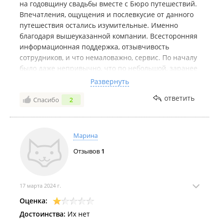
на годовщину свадьбы вместе с Бюро путешествий.
Впечатления, ощущения и послевкусие от данного
путешествия остались изумительные. Именно
благодаря вышеуказанной компании. Всесторонняя
информационная поддержка, отзывчивость
сотрудников, и что немаловажно, сервис. По началу
было даже непривычно, что по небольшой, заранее
оговоренной просьбе, нас всегда бесплатно отвезут
Развернуть
и привезут обратно, хотя от необходимого места до
ответить
Спасибо
2
гостиницы всего 5 минут ходьбы. Вера, Евгения и
Антон. Благодаря Вам наш отдых стал
незабываемым.
Марина
Отзывов
1
17 марта 2024 г.
Оценка:
Достоинства:
Их нет