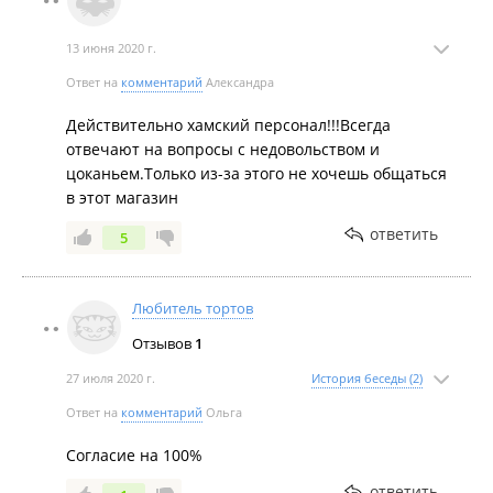
Поэтому было бы удобно в магазине выбирать,
себе настроение, больше ни в жизнь. Обучите
чтобы по срокам не пролететь, вдруг я хочу хранить
ваших продавцов вежливости и корректности. А то
13 июня 2020 г.
пол года.
так всех клиентов распугаете.
Ответ на
комментарий
Александра
Действительно хамский персонал!!!Всегда
отвечают на вопросы с недовольством и
цоканьем.Только из-за этого не хочешь общаться
в этот магазин
ответить
5
Любитель тортов
Отзывов
1
27 июля 2020 г.
История беседы (2)
Ответ на
комментарий
Ольга
Согласие на 100%
ответить