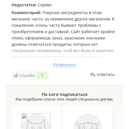
Недостатки:
Сервис
Комментарий:
Покупаю ингредиенты в этом
магазине часто, за неимением других магазинов. К
сожалению очень часто бывают проблемы с
приобретением и доставкой. Сайт работает крайне
плохо, оформляешь заказ, красными значками
должны отмечаться продукты, которых нет,
специально проверяешь чтоб все было в наличии,
потом тебе перезванивают и оказывается, что
половины из твоего списка нет в наличии, хотя на
Развернуть
сайте есть. Оформляла заказ на один адрес, в итоге,
ответить
Спасибо
7
сайт присвоил мой прошлый и я совершенно
случайно узнала, что мой заказ собираются отвести
не туда. По телефону адрес так же не уточнялся. В
На кого подписаться
заказе указала, что мне нужен терминал для
Мы подобрали список этих людей специально для вас.
оплаты, с утра перезвонила девушка, я ещё раз
переспросила про терминал, мне сказали «все
хорошо, курьер приедет с терминалом». Через 2
часа я получаю сообщение, в котором написано,
что терминала не будет. Пришлось в последний