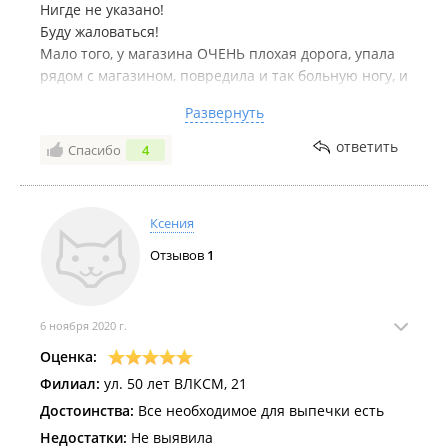
Нигде не указано!
Буду жаловаться!
Мало того, у магазина ОЧЕНЬ плохая дорога, упала
рядом с магазином, повредила и так больную ногу, и
руку до крови, разбила экран телефона!
Развернуть
Отвратительно!
Желаю магазину разориться!
ответить
Спасибо
4
Ксения
Отзывов
1
6 ноября 2020 г.
Оценка:
Филиал:
ул. 50 лет ВЛКСМ, 21
Достоинства:
Все необходимое для выпечки есть
Недостатки:
Не выявила