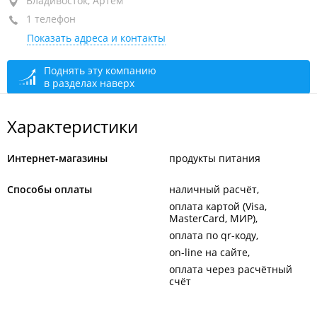
район "Вторая речка", ул. Русская, 98А
Владивосток, Артём
1 телефон
закрыто, откроется в 10:00
Показать адреса и контакты
Поднять эту компанию
в разделах наверх
Характеристики
Интернет-магазины
продукты питания
Способы оплаты
наличный расчёт
оплата картой (Visa,
MasterCard, МИР)
оплата по qr-коду
on-line на сайте
оплата через расчётный
счёт