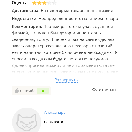
Оценка:
Достоинства:
На некоторые товары цены низкие
Недостатки:
Неопределенности с наличием товара
Комментарий:
Первый раз столкнулась с данной
фирмой, т.к нужен был декор и инвентарь к
свадебному торту. В первый раз на сайте сделала
заказ- оператор сказала, что некоторых позиций
нет в наличии, которые были очень необходимы. Я
спросила когда они буду, ответа я не получила.
Далее спросила можно ли чем-то заменить, также
оператор мне ничего толком сказать не смог, также
спросила может где-то у вас не на складе, а в
Развернуть
магазине это есть, также оператор мне не смог
ответить
Спасибо
4
ничего вразумительного сказать, в итоге я
отказалась от заказа. Но тк мне все-таки нужно было
приобрести эти предметы, а в других магазинах я
их найти не смогла, я решила через несколько дней
Александра
еще раз зайти на сайт и посмотреть еще раз. То,
Отзывов
8
что мне было нужно сайт показал- в наличии. Я
решила попробовать заказать снова. Позиции у