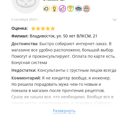
6 сентября 2023 г.
Оценка:
Филиал:
Владивосток, ул. 50 лет ВЛКСМ, 21
Достоинства:
Быстро собирают интернет-заказ. В
магазине все удобно расположено, большой выбор.
Помогут и проконсультируют. Оплата по карте есть.
Бонусная система
Недостатки:
Консультанты с грустным лицом всегда
Комментарий:
Я не кондитер вообще, я инженер.
Но решила порадовать мужа чем-то новым и
поехала в магазин после прочтения рецептов.
Сразу же нашла все, что необходимо. Вообще все в
одном месте: и ингредиенты, и упаковка. Собрала
заказ на сайте вечером, утром уже позвонили и
Развернуть
сообщили, что собирают. Выбор такой большой, что
надолго можно там застрять. Консультанты не