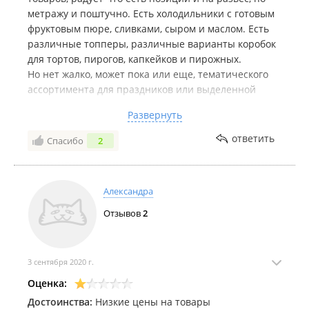
метражу и поштучно. Есть холодильники с готовым
фруктовым пюре, сливками, сыром и маслом. Есть
различные топперы, различные варианты коробок
для тортов, пирогов, капкейков и пирожных.
Но нет жалко, может пока или еще, тематического
ассортимента для праздников или выделенной
полки под это все.
Развернуть
Продавцы вежливые подскажут, отрежут,
поприветствуют, поблагодарят.
ответить
Спасибо
2
Есть безнал и возможность заказать на сайте и
забрать самовывозом. Радует, что есть выбор форм
Silikomart, небольшой конечно, но приятный.
Александра
К посещению рекомендован.
Отзывов
2
3 сентября 2020 г.
Оценка:
Достоинства:
Низкие цены на товары