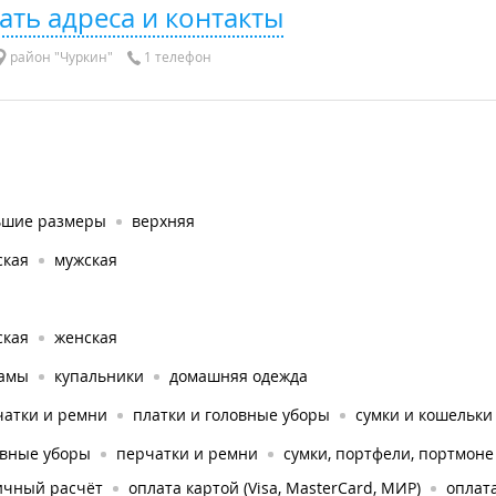
ать адреса и контакты
район "Чуркин"
1 телефон
ьшие размеры
верхняя
ская
мужская
ская
женская
амы
купальники
домашняя одежда
чатки и ремни
платки и головные уборы
сумки и кошельки
овные уборы
перчатки и ремни
сумки, портфели, портмоне
ичный расчёт
оплата картой (Visa, MasterCard, МИР)
оплата