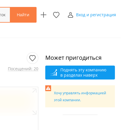
Найти
ток
Вход и регистрация
Может пригодиться
Посещений: 20
Поднять эту компанию
в разделах наверх
Хочу управлять информацией
этой компании.