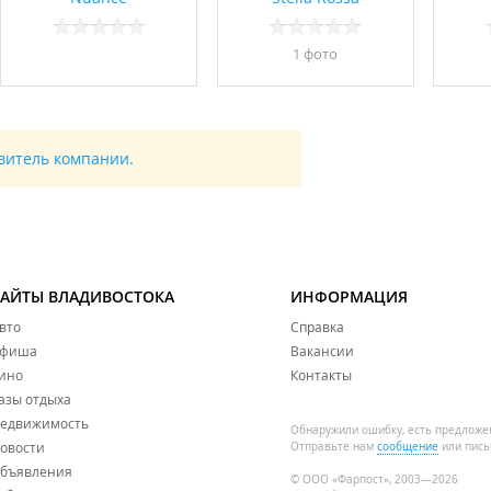
1 фото
авитель компании.
САЙТЫ ВЛАДИВОСТОКА
ИНФОРМАЦИЯ
вто
Справка
фиша
Вакансии
ино
Контакты
азы отдыха
едвижимость
Обнаружили ошибку, есть предложе
овости
Отправьте нам
сообщение
или пись
бъявления
© ООО «Фарпост», 2003—2026