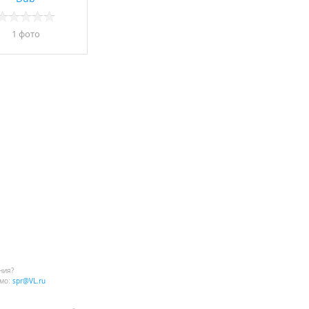
1 фото
ния?
мо:
spr@VL.ru