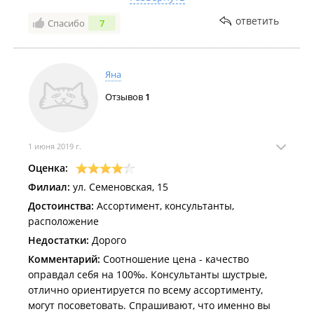
туда не зайду. Естественно, купальник возврату не
подлежит, а то с удовольствием вернула бы.
ответить
Спасибо
7
Яна
Отзывов
1
1 июня 2019 г.
Оценка:
Филиал:
ул. Семеновская, 15
Достоинства:
Ассортимент, консультанты,
расположение
Недостатки:
Дорого
Комментарий:
Соотношение цена - качество
оправдал себя на 100‰. Консультанты шустрые,
отлично ориентируется по всему ассортименту,
могут посоветовать. Спрашивают, что именно вы