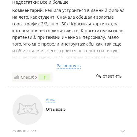
Недостатки:
Все и больше
Комментарий:
Решила устроиться в данный филиал
на лето, как студент. Сначала обещали золотые
горы, график 2/2, зп от 50к! Красивая картинка, за
которой прячется лютая жесть. К посетителям ноль
претензий, притензии именно к персоналу. Мало
того, что мне провели инструктаж абы как, так еще
и объяснили из чего строится зп только на пятую
или шестую смену из 15, которые я смогла бы там
отработать. Смен я в итоге отработала меньше,
Развернуть
потому что мне их сокращали по причине: "мы не
ответить
Спасибо
1
видели смысла ставить тебе больше смен, от тебя
толку ноль"
При чем там же меня успокаивали, мол "все хорошо,
зп тебе заплатят". Ага, вот только меньше
Anna
половины. Со мной даже договор заключать не
Отзывов
5
стали якобы потому, что я "на лето". Вы конечно
меня простите, но какого черта? Я пахала, пыталась
делать деньги, у меня буквально воровали чеки
другие консультанты на крупные суммы. Когда я им
29 июня 2022 г.