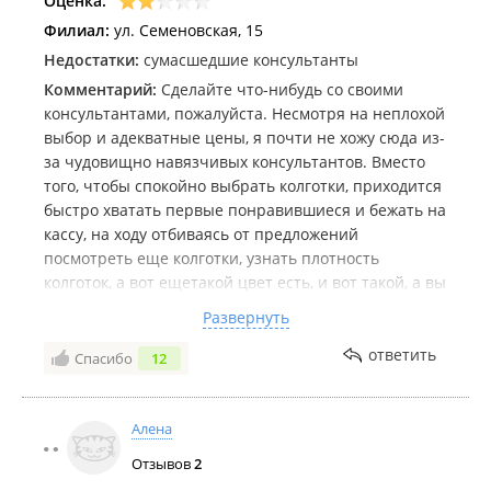
Оценка:
Филиал:
ул. Семеновская, 15
Недостатки:
сумасшедшие консультанты
Комментарий:
Сделайте что-нибудь со своими
консультантами, пожалуйста. Несмотря на неплохой
выбор и адекватные цены, я почти не хожу сюда из-
за чудовищно навязчивых консультантов. Вместо
того, чтобы спокойно выбрать колготки, приходится
быстро хватать первые понравившиеся и бежать на
кассу, на ходу отбиваясь от предложений
посмотреть еще колготки, узнать плотность
колготок, а вот ещетакой цвет есть, и вот такой, а вы
какой размер носите, а вот колготки по акции (10
Развернуть
раз сказала девушке, что такое не ношу, а она
продолжала трещать про потрясающую цену и
ответить
Спасибо
12
суперскидки), чулки, гольфы, носки, мужские носки,
детские носки.
Каждый раз, когда я прихожу в кальцедонию, за
Алена
мной хвостом хожить какая-нибудь приставучая
Отзывов
2
девочка и нудит про микрофибру и отвязаться от