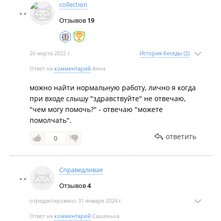
collection
Отзывов
19
26 марта 2022 г.
История беседы (2)
Ответ на
комментарий
Анна
можно найти нормальную работу, лично я когда
при входе слышу "здравствуйте" не отвечаю,
"чем могу помочь?" - отвечаю "можете
помолчать".
ответить
0
Справедливая
Отзывов
4
отредактировано 31 января 2024 г.
Ответ на
комментарий
Сашенька