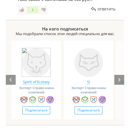
ответить
1
На кого подписаться
Мы подобрали список этих людей специально для вас.
Spirit of Ecstasy
Si
Анге
Эксперт Справочника
Эксперт Справочника
Экс
компаний
компаний
Подписаться
Подписаться