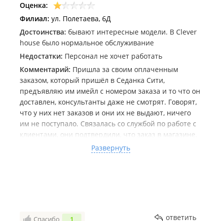
это предъевляла, мне говорили: "ой, правда что ли?
Оценка:
Ну прости)))"
Филиал:
ул. Полетаева, 6Д
ПРОСТИ? Это были мои продажи, а в итоге они в зп
Достоинства:
бывают интересные модели. В Clever
у тех, кто наворовал)
house было нормальное обслуживание
Спасибо коллективу и управляющей, жалко, что я не
могу ничего предъявить вам за неимением даже
Недостатки:
Персонал не хочет работать
ВЫПИСКИ О ЗП). Как мило с вашей стороны.
Комментарий:
Пришла за своим оплаченным
заказом, который пришёл в Седанка Сити,
предъявляю им имейл с номером заказа и то что он
доставлен, консультанты даже не смотрят. Говорят,
что у них нет заказов и они их не выдают, ничего
им не поступало. Связалась со службой по работе с
клиентами, они подтвердили, что заказ в магазине.
Что продавцы его приняли и отсканировали, но к
Развернуть
сожалению мне они отказались искать... Дата
посещения 29 июня, заказ был доставлен 25... Но им
нечего не доставили. После своих разбирательств,
звоню в магазин , никто трубки не берёт. Время
рабочее. Интересно сколько мне придётся ездить,
чтобы забрать мой заказ.
ответить
Спасибо
1