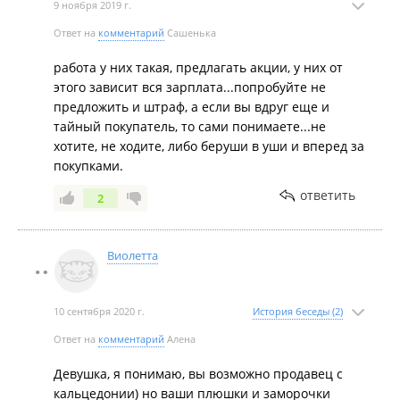
нее можно только оплатив то, что я успела взять и
9 ноября 2019 г.
убежав из магазина.
Ответ на
комментарий
Сашенька
работа у них такая, предлагать акции, у них от
этого зависит вся зарплата...попробуйте не
предложить и штраф, а если вы вдруг еще и
тайный покупатель, то сами понимаете...не
хотите, не ходите, либо беруши в уши и вперед за
покупками.
ответить
2
Виолетта
10 сентября 2020 г.
История беседы (2)
Ответ на
комментарий
Алена
Девушка, я понимаю, вы возможно продавец с
кальцедонии) но ваши плюшки и заморочки