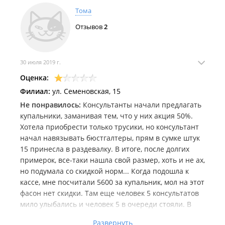
Тома
Отзывов
2
30 июля 2019 г.
Оценка:
Филиал:
ул. Семеновская, 15
Не понравилось:
Консультанты начали предлагать
купальники, заманивая тем, что у них акция 50%.
Хотела приобрести только трусики, но консультант
начал навязывать бюстгалтеры, прям в сумке штук
15 принесла в раздевалку. В итоге, после долгих
примерок, все-таки нашла свой размер, хоть и не ах,
но подумала со скидкой норм... Когда подошла к
кассе, мне посчитали 5600 за купальник, мол на этот
фасон нет скидки. Там еще человек 5 консультатов
мило улыбались и человек 5 в очереди стояли. В
итоге, я от неловкости его купила. В жизни больше
Развернуть