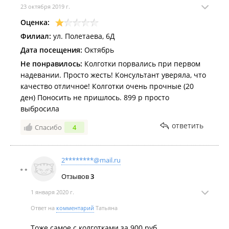
23 октября 2019 г.
Оценка:
Филиал:
ул. Полетаева, 6Д
Дата посещения:
Октябрь
Не понравилось:
Колготки порвались при первом
надевании. Просто жесть! Консультант уверяла, что
качество отличное! Колготки очень прочные (20
ден) Поносить не пришлось. 899 р просто
выбросила
ответить
Спасибо
4
2********@mail.ru
Отзывов
3
1 января 2020 г.
Ответ на
комментарий
Татьяна
Тоже самое с колготками за 900 руб...