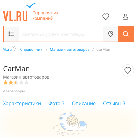
Справочник
компаний
VL.ru
/
Справочник
/
Магазин автотоваров
/
CarMan
CarMan
Магазин автотоваров
Автотовары
Характеристики
Фото
3
Описание
Отзывы
3