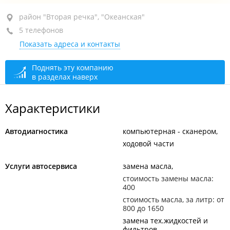
район "Вторая речка", ул. Бородинская, 14 стр. 7
район "Вторая речка", "Океанская"
(Автомагазин и СТО)
5 телефонов
Показать адреса и контакты
+7 914 703-03-55
+7 (423) 273-03-55
Поднять эту компанию
в разделах наверх
закрыто, откроется в 09:00
Характеристики
Автодиагностика
компьютерная - сканером
ходовой части
Услуги автосервиса
замена масла
стоимость замены масла:
400
стоимость масла, за литр: от
800 до 1650
замена тех.жидкостей и
фильтров