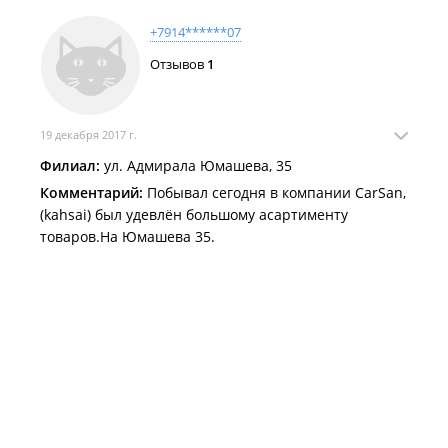
+7914******07
Отзывов
1
19 декабря 2017 г.
Филиал:
ул. Адмирала Юмашева, 35
Комментарий:
Побывал сегодня в компании CarSan,
(kahsai) был удевлён большому асартименту
товаров.На Юмашева 35.