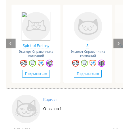
Spirit of Ecstasy
Si
Анге
Эксперт Справочника
Эксперт Справочника
Экс
компаний
компаний
Подписаться
Подписаться
Кирилл
Отзывов
1
5 мая 2020 г.