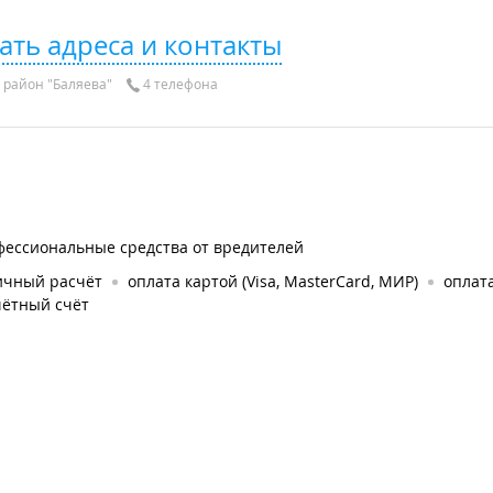
ать адреса и контакты
район "Баляева"
4 телефона
фессиональные средства от вредителей
ичный расчёт
оплата картой (Visa, MasterCard, МИР)
оплат
чётный счёт