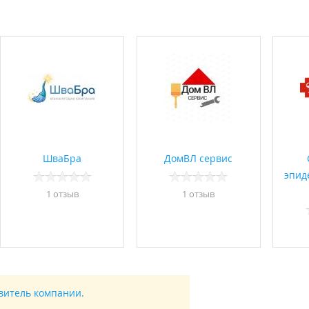
ШваБра
ДомВЛ сервис
эпид
1 отзыв
1 отзыв
авитель компании.