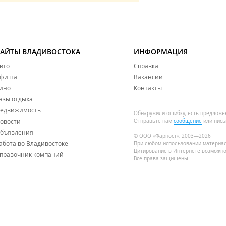
САЙТЫ ВЛАДИВОСТОКА
ИНФОРМАЦИЯ
вто
Справка
фиша
Вакансии
ино
Контакты
азы отдыха
едвижимость
Обнаружили ошибку, есть предложе
овости
Отправьте нам
сообщение
или пись
бъявления
© ООО «Фарпост», 2003—2026
абота во Владивостоке
При любом использовании материа
Цитирование в Интернете возможно
правочник компаний
Все права защищены.