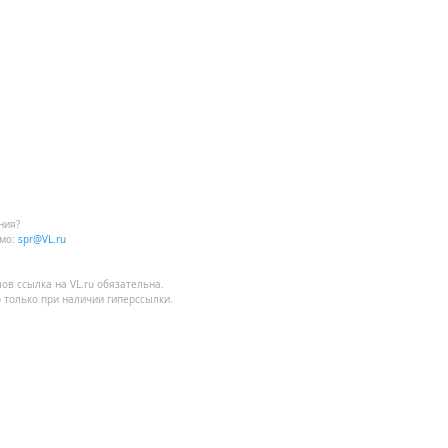
ния?
мо:
spr@VL.ru
лов
ссылка на VL.ru
обязательна.
 только при наличии гиперссылки.