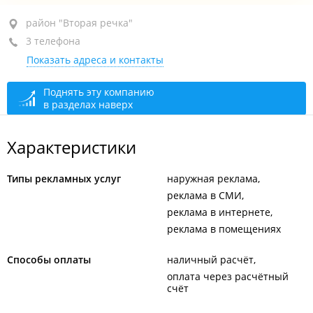
район "Вторая речка", ул. Русская, 65Г
район "Вторая речка"
3 телефона
БЦ "Точка отсчета", оф. 48
Показать адреса и контакты
+7 (423) 277-23-23
+7 902 524-09-48
Поднять эту компанию
в разделах наверх
+7 914 707-23-23
сегодня закрыто
Характеристики
Типы рекламных услуг
наружная реклама
реклама в СМИ
реклама в интернете
реклама в помещениях
Способы оплаты
наличный расчёт
оплата через расчётный
счёт