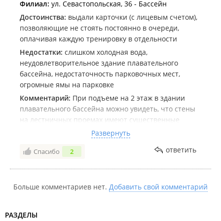
Филиал:
ул. Севастопольская, 36 - Бассейн
Достоинства:
выдали карточки (с лицевым счетом),
позволяющие не стоять постоянно в очереди,
оплачивая каждую тренировку в отдельности
Недостатки:
слишком холодная вода,
неудовлетворительное здание плавательного
бассейна, недостаточность парковочных мест,
огромные ямы на парковке
Комментарий:
При подъеме на 2 этаж в здании
плавательного бассейна можно увидеть, что стены
на лестничных проемах имеют существенные
трещины.
Развернуть
С потолка часто что-то течет. Вода в бассейне в
ответить
Спасибо
2
холодное время года мягко говоря некомфортной
температуры, простывали из-за этого уже не раз.
Очень хотелось бы, чтобы администрация взяла это
на контроль.
Больше комментариев нет.
Добавить свой комментарий
В бассейне все-таки занимаются дети. А их
родители платят за это немалые деньги.
РАЗДЕЛЫ
Кроме того, рядом со зданием имеется около 15