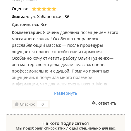
Оценка:
Филиал:
ул. Хабаровская, 36
Достоинства:
Все
Комментарий:
Я очень довольна посещением этого
массажного салона! Особенно понравился
расслабляющий массаж — после процедуры
ощущается полное спокойствие и гармония.
Особенно хочу отметить работу Ольги Гузиенко—
она мастер своего дела, делает массаж очень
профессионально и с душой. Помимо приятных
ощущений, я получила много полезной
информации, что для меня очень важно. Меня
беспокоили судороги, и специалист дала мне
Развернуть
ценные рекомендации по их предотвращению и
облегчению. Обязательно буду возвращаться сюда
ответить
Спасибо
0
и рекомендую всем, кто ищет качественный и
заботливый массаж!
На кого подписаться
Мы подобрали список этих людей специально для вас.