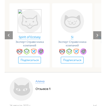
Spirit of Ecstasy
Si
Анге
Эксперт Справочника
Эксперт Справочника
Экс
компаний
компаний
Подписаться
Подписаться
Алина
Отзывов
1
24 августа 2025 г.