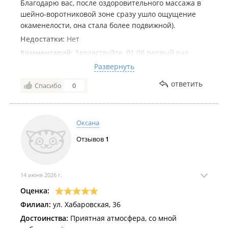
Благодарю вас, после оздоровительного массажа в
шейно-воротниковой зоне сразу ушло ощущение
окаменелости, она стала более подвижной).
Недостатки:
Нет
Комментарий:
Здравствуйте, 01.08 первый раз
посетила массажный салон "Расцветай". Отмечу
Развернуть
следующие преимущества:
ответить
Спасибо
0
1. Приятное камерное пространство, чувствуешь
себя в нем уютно.
2. Искренняя приветливость административного
Оксана
персонала
Отзывов
1
3. Профессионализм массажиста Валерии.
Благодарю вас, после оздоровительного массажа в
шейно-воротниковой зоне сразу ушло ощущение
окаменелости, она стала более подвижной).
14 июня 2026 г.
Оценка:
Вернусь сама и посоветую знакомым)
Филиал:
ул. Хабаровская, 36
Достоинства:
Приятная атмосфера, со мной