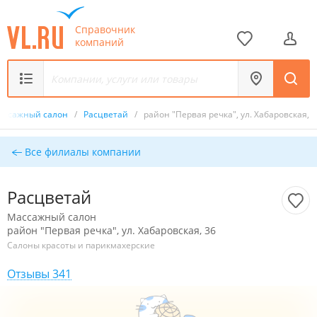
Справочник
компаний
ассажный салон
/
Расцветай
/
район "Первая речка", ул. Хабаровская, 3
Все филиалы компании
Расцветай
Массажный салон
район "Первая речка", ул. Хабаровская, 36
Салоны красоты и парикмахерские
Отзывы 341