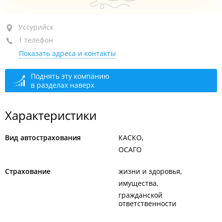
Уссурийск, ул. Суханова, 59
Уссурийск
1 телефон
1-й этаж
Показать адреса и контакты
+7 914 796-17-10
сегодня закрыто
Поднять эту компанию
в разделах наверх
Характеристики
Вид автострахования
КАСКО
ОСАГО
Страхование
жизни и здоровья
имущества
гражданской
ответственности