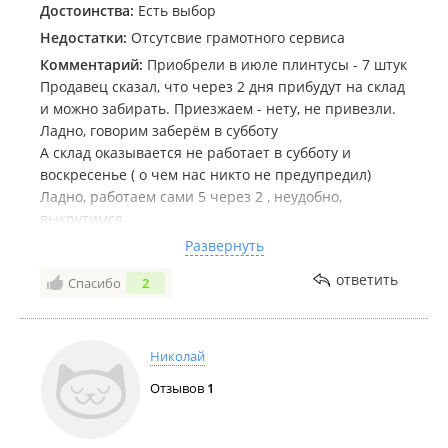
Достоинства:
Есть выбор
магазине, обговаривайте все возможные ситуации и
способы их решения. А, по-возможности, найдите
Недостатки:
Отсутсвие грамотного сервиса
другой, клиентоориентированный магазин. Центр
Комментарий:
Приобрели в июле плинтусы - 7 штук
пола таковым не является.
Продавец сказал, что через 2 дня прибудут на склад
и можно забирать. Приезжаем - нету, не привезли.
Ладно, говорим заберём в субботу
А склад оказывается не работает в субботу и
воскресенье ( о чем нас никто не предупредил)
Ладно, работаем сами 5 через 2 , неудобно,
выкрутимся
Звоним на следующей неделе - можно ли забрать
Развернуть
наши плинтусы ?
ответить
Спасибо
2
Извините говорят на складе нет электричества
Потом на след раз не работала программа
Потом опять проблемы
Николай
Говорим - переносите наши плинтусы на магазин,
Отзывов
1
невозможно с вашим складом состыковаться
Ок, ждите звонка
Звонят на след день - ой! А мы продали вам