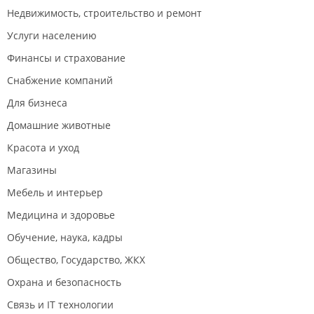
застилались сплошным слоем без порожков.
Недвижимость, строительство и ремонт
Обратились в компанию Центр пола с претензией
Услуги населению
на поломки. Сначала приехал от них укладчик,
оценил качество укладки, посмотрел зазоры у стен
Финансы и страхование
под плинтусами, проверил правилом ровность пола,
Снабжение компаний
и температуру жидкости в системе обогрева.
Для бизнеса
Укладчик на словах сказал что монтаж произведён
правильно и проблемы с самим покрытием. Потом
Домашние животные
из компании сказали что приедет представитель
Красота и уход
завода производителя. Приехал представитель
произвёл тот же осмотр что и укладчик. Всё это
Магазины
длилось более месяца.
Мебель и интерьер
В итоге через пару недель нам сказали что укладка
произведена с нарушением: якобы зазор у окна
Медицина и здоровье
маленький, но ведь это они его таким оставили.
Обучение, наука, кадры
Зазоры у дверей заделаны затиркой, но в
направлении дверей как раз и нет повреждений
Общество, Государство, ЖКХ
замков(там ширина помещения всего 1.2-1.5метра и
Охрана и безопасность
зазора у противоположной стены и так достаточно.
И так же сказали что нет электронного термостата
Связь и IT технологии