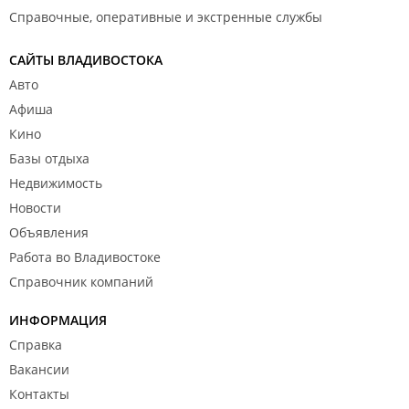
температуры теплоносителя пола. То есть ничего
Справочные, оперативные и экстренные службы
устранять или перекладывать они не будут.
На наши претензии что это их укладчик делал
САЙТЫ ВЛАДИВОСТОКА
укладку и соответственно оставлял эти зазоры, в
Авто
компании сказали что у них нет своих укладчиков, а
те которые делали это случайные мастера и они за
Афиша
них ответственность не несут. Акты(или их копии)
Кино
на укладку нам предоставить отказались.
Базы отдыха
Резюмируя вывод такой, компания не несёт ни
Недвижимость
какой ответственности за укладку. Так-же есть
Новости
подозрение на оригинальность самой плитки. Я
конечно не могу судить по коробкам, но уж как то не
Объявления
очень похоже на настоящий Alpine Floor. В любом
Работа во Владивостоке
случае я не рекомендую пользоваться услугами
Справочник компаний
данной компании, и их каменно-полимерной
плиткой, и подложкой. Я не эксперт, но определëнно
ИНФОРМАЦИЯ
понятно, что либо плитка очень мягкая и при этом
Справка
хрупкая, либо "фирменная"подложка слишком
мягкая, так что происходит разрушение
Вакансии
продольных, а где то и поперечных замков. Либо у
Контакты
неë слишком большое термическое расширение, и