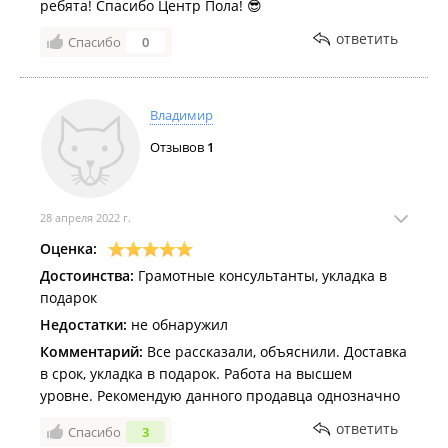
ребята! Спасибо Центр Пола! 😎
А консультанты вообще на высоте! Когда я звонила
ответить
по поводу укладчика, что он доехать не может, мне
Спасибо
0
предложили 50% скидки на укладку! На укладку,
которая, по акции бесплатно!!!!
***!!! Это просто все праздники убили. Потому что
Владимир
на плинтуса он попросил ещё день и в итоге не
Отзывов
1
успел! И не приехал на следующий день
доделывать, потому что, видите ли, он уже другой
объект взял! У меня только маты, слов нет.
28 апреля 2022 г.
Оценка:
Достоинства:
Грамотные консультанты, укладка в
подарок
Недостатки:
не обнаружил
Комментарий:
Все рассказали, объяснили. Доставка
в срок, укладка в подарок. Работа на высшем
уровне. Рекомендую данного продавца однозначно
ответить
Спасибо
3