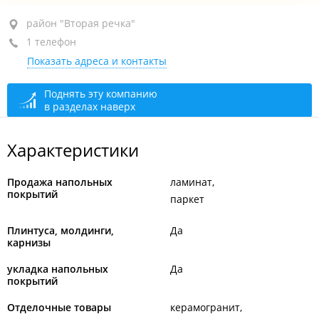
район "Вторая речка", ул. Русская, 87Г
район "Вторая речка"
1 телефон
ТЦ "Кит", 1-й этаж
Показать адреса и контакты
+7 965 424-40-59
открыто: 10:00–18:00
Поднять эту компанию
в разделах наверх
Характеристики
Продажа напольных
ламинат
покрытий
паркет
Плинтуса, молдинги,
Да
карнизы
укладка напольных
Да
покрытий
Отделочные товары
керамогранит