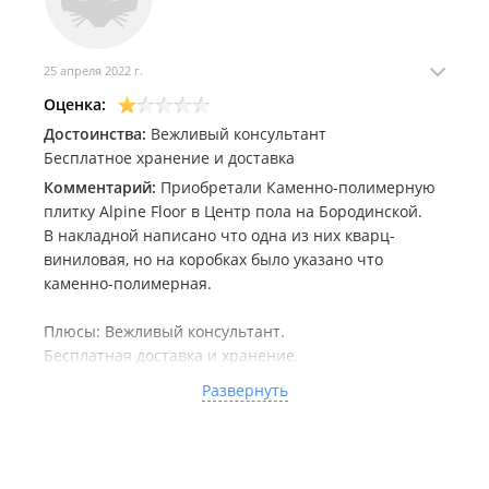
25 апреля 2022 г.
Оценка:
Достоинства:
Вежливый консультант
Бесплатное хранение и доставка
Комментарий:
Приобретали Каменно-полимерную
плитку Alpine Floor в Центр пола на Бородинской.
В накладной написано что одна из них кварц-
виниловая, но на коробках было указано что
каменно-полимерная.
Плюсы: Вежливый консультант.
Бесплатная доставка и хранение.
Бесплатная укладка, но это оказалось в итоге
Развернуть
минусом.
По внешнему виду нареканий не было, но очень
легко царапается.