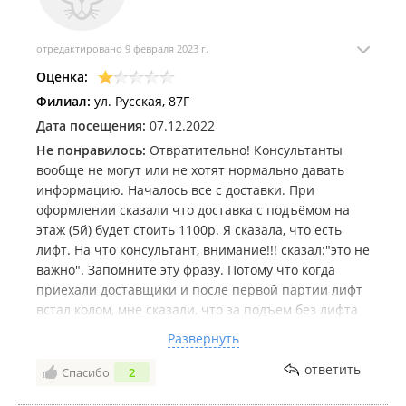
отредактировано 9 февраля 2023 г.
Оценка:
Филиал:
ул. Русская, 87Г
Дата посещения:
07.12.2022
Не понравилось:
Отвратительно! Консультанты
вообще не могут или не хотят нормально давать
информацию. Началось все с доставки. При
оформлении сказали что доставка с подъёмом на
этаж (5й) будет стоить 1100р. Я сказала, что есть
лифт. На что консультант, внимание!!! сказал:"это не
важно". Запомните эту фразу. Потому что когда
приехали доставщики и после первой партии лифт
встал колом, мне сказали, что за подъем без лифта
сумма будет другая!!! В итоге консультант из
Развернуть
магазина, по телефону предложил мне 3 варианта
решения проблемы:
ответить
Спасибо
2
1. Я плачу 3820р за подъем