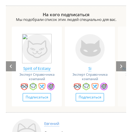
На кого подписаться
Мы подобрали список этих людей специально для вас.
Spirit of Ecstasy
Si
Анге
Эксперт Справочника
Эксперт Справочника
Экс
компаний
компаний
Подписаться
Подписаться
Евгений