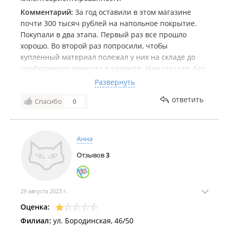
Комментарий:
За год оставили в этом магазине
почти 300 тысяч рублей на напольное покрытие.
Покупали в два этапа. Первый раз все прошло
хорошо. Во второй раз попросили, чтобы
купленный материал полежал у них на складе до
необходимого момента в ремонте. Нам сказали: без
проблем. Но спустя месяц в ультимативной форме
Развернуть
потребовали освободить склад, что нам и пришлось
ответить
Спасибо
0
сделать. Очень неудобно для строителей, но мы
смирились. Но это не конец истории. После укладки
у нас осталась целая коробка кварцвинила, которую
мы попытались вернуть. Нам отказали. Причем при
Анна
покупке такой вариант с продавцом магазина
Отзывов
3
обсуждался. И тогда тоже прозвучало: без проблем,
главное, чтобы упаковка целая была. Материал
далеко не дешевый и, учитывая сумму покупки, мы
рассчитывали на взаимопонимание с продавцом.
29 августа 2023 г.
Но нет, все в этом магазине очень любезные лишь
Оценка:
только тогда, когда приносишь им деньги.
Филиал:
ул. Бородинская, 46/50
Поэтому будьте предельно осторожны в этом