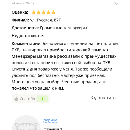
плинтусы которых у нас нет! Начали делать перенос
24 июня 2023 г.
со склада а на складе 0 штук
Оценка:
Приезжайте оформим возврат
Филиал:
ул. Русская, 87Г
Онлайн никак
Достоинства:
Грамотные менеджеры
Приезжаем - из за оплаты по Кьюар коду нельзя
Недостатки:
нет
приложить карту для возврата - только заявление
Комментарий:
Было много сомнений насчет плитки
Сидела писала заявление на возврат на имя их ген
ПХВ, планировал приобрести хороший ламинат.
директора
Менеджеры магазина рассказали о преимуществах
полов и я остановил все таки свой выбор на ПХВ.
Вот так мы сходили в центр пола ! Не рекомендую
Спустя 2 дня товар уже у меня. Так же пообещали
Только время потратили впустую
уложить пол бесплатно, мастер уже приезжал.
Много цветов на выбор. Честные продавцы, не
пожалел что зашел к ним.
ответить
Спасибо
1
Дарина
Отзывов
1